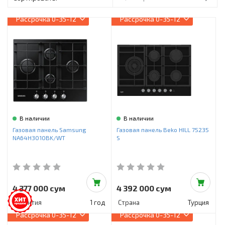
Инструменты и техника
Рассрочка
0-35-12
Рассрочка
0-35-12
Товары для дома
Красота и здоровье
Пылесосы
Фильтры для воды
Сантехника
В наличии
В наличии
Газовая панель Samsung
Газовая панель Beko HILL 75235
NA64H3010BK/WT
S
4 377 000 сум
4 392 000 сум
Гарантия
1 год
Страна
Турция
Рассрочка
0-35-12
Рассрочка
0-35-12