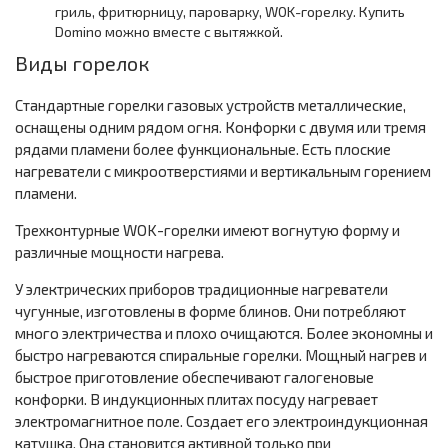
гриль, фритюрницу, пароварку, WOK-горелку. Купить
Domino можно вместе с вытяжкой.
Виды горелок
Стандартные горелки газовых устройств металлические,
оснащены одним рядом огня. Конфорки с двумя или тремя
рядами пламени более функциональные. Есть плоские
нагреватели с микроотверстиями и вертикальным горением
пламени.
Трехконтурные WOK-горелки имеют вогнутую форму и
различные мощности нагрева.
У электрических приборов традиционные нагреватели
чугунные, изготовлены в форме блинов. Они потребляют
много электричества и плохо очищаются. Более экономны и
быстро нагреваются спиральные горелки. Мощный нагрев и
быстрое приготовление обеспечивают галогеновые
конфорки. В индукционных плитах посуду нагревает
электромагнитное поле. Создает его электроиндукционная
катушка. Она становится активной только при