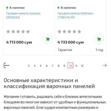
В наличии
В наличии
Газовая панель Zanussi
Газовая панель Hofmann
GPZ363LK
CTN641S/HF
4 713 000 сум
4 733 000 сум
Гарантия
1 год
3
4
5
6
7
8
9
10
11
12
Основные характеристики и
классификация варочных панелей
Желание готовить, радовать себя и близких аппетитными
блюдами во многом зависит от удобных и функциональных
варочных панелей. Благодаря компактным размерам и