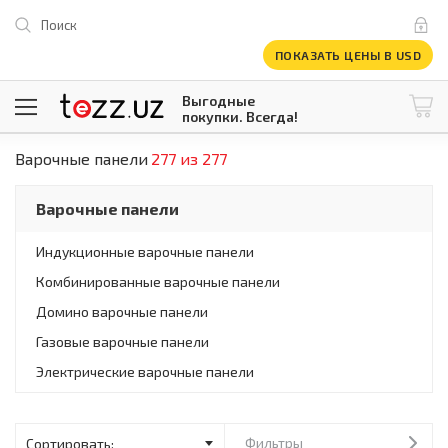
Поиск
ПОКАЗАТЬ ЦЕНЫ В USD
Выгодные
покупки. Всегда!
Варочные панели
277 из 277
@tezzuz
1 USD = 12 296.16 сум
\
Все категории
Варочные панели
Компьютеры и оргтехника
Телевизоры
Индукционные варочные панели
Климатическая техника
Комбинированные варочные панели
Климатическая техника
Встраиваемая техника
Домино варочные панели
Крупнобытовая техника
Газовые варочные панели
Крупнобытовая техника
Электрические варочные панели
Встраиваемая техника
Мелкая бытовая техника
Мелкая бытовая техника
Фильтры