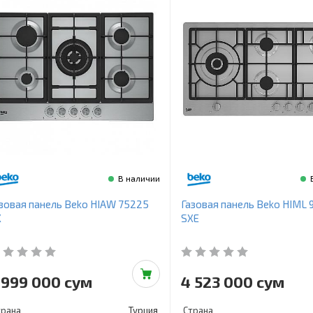
В наличии
зовая панель Beko HIAW 75225
Газовая панель Beko HIML 
X
SXE
 999 000 сум
4 523 000 сум
трана
Турция
Страна