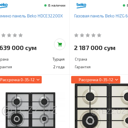
В наличии
омино панель Beko HDCE32200X
Газовая панель Beko HIZG 
 639 000 сум
2 187 000 сум
трана
Турция
Страна
арантия
2 года
Гарантия
Рассрочка
0-35-12
Рассрочка
0-35-12