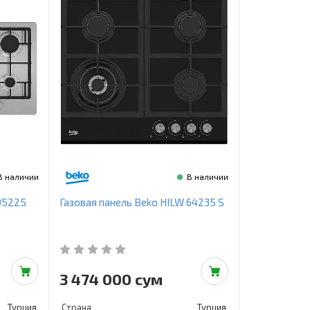
В наличии
В наличии
95225
Газовая панель Beko HILW 64235 S
3 474 000 сум
Турция
Страна
Турция