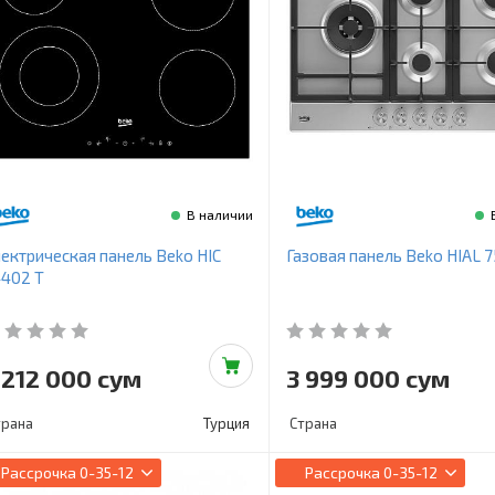
В наличии
ектрическая панель Beko HIC
Газовая панель Beko HIAL 
402 T
 212 000 сум
3 999 000 сум
трана
Турция
Страна
Рассрочка
0-35-12
Рассрочка
0-35-12