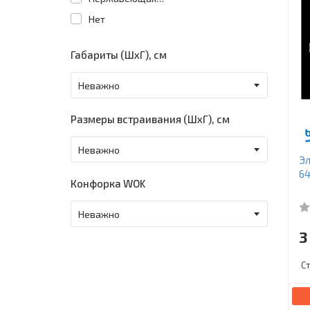
Нет
Габариты (ШхГ), см
Размеры встраивания (ШхГ), см
Эл
64
Конфорка WOK
3
С