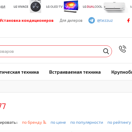
@tezzuz
Установка кондиционеров
Для дилеров
7
тическая техника
Встраиваемая техника
Крупноб
77
ировать::
по бренду
по цене
по популярности
по рейтингу