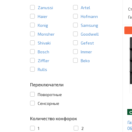
Zanussi
Artel
С
Haier
Hofmann
Г
Konig
Samsung
Monsher
Goodwell
Shivaki
Gefest
Bosch
Immer
Ziffler
Beko
Rulls
Переключатели
Поворотные
Сенсорные
Количество конфорок
Га
06
1
2