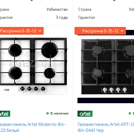
трана
Узбекистан
Страна
Уз
арантия
3 года
Гарантия
Рассрочка
0-35-12
Рассрочка
0-35-12
В наличии
зовая панель Artel Moderno I64-
Газовая панель Artel ART-C
20 белый
I64-0461 Чер