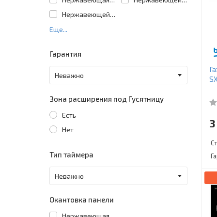
Нержавеющей сталь
Еще...
Гарантия
Га
S
Зона расширения под Гусятницу
Есть
3
Нет
С
Тип таймера
Г
Окантовка панели
Нержавеющая сталь