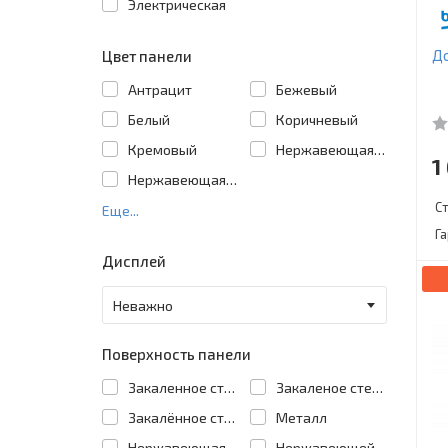
Электрическая
Д
Цвет панели
Антрацит
Бежевый
Белый
Коричневый
Кремовый
Нержавеющая сталь
1
Нержавеющая сталь/черный
С
Еще...
Г
Дисплей
Поверхность панели
Закаленное стекло
Закаленое стекло
Закалённое стекло
Металл
Нержавеющая сталь
Нержавеющей стал