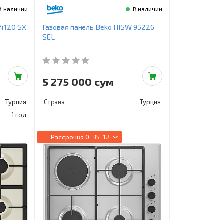
В наличии
В наличии
64120 SX
Газовая панель Beko HISW 95226
SEL
5 275 000 сум
Турция
Страна
Турция
1 год
Рассрочка
0-35-12