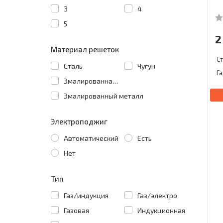
3
4
5
2
Материал решеток
С
Сталь
Чугун
Г
Эмалированная сталь
Эмалированный металл
Электроподжиг
Автоматический
Есть
Нет
Тип
Газ/индукция
Газ/электро
Газовая
Индукционная