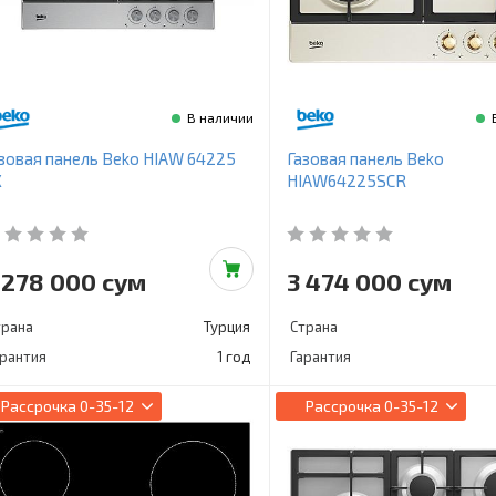
В наличии
зовая панель Beko HIAW 64225
Газовая панель Beko
X
HIAW64225SCR
 278 000 сум
3 474 000 сум
трана
Турция
Страна
арантия
1 год
Гарантия
Рассрочка
0-35-12
Рассрочка
0-35-12