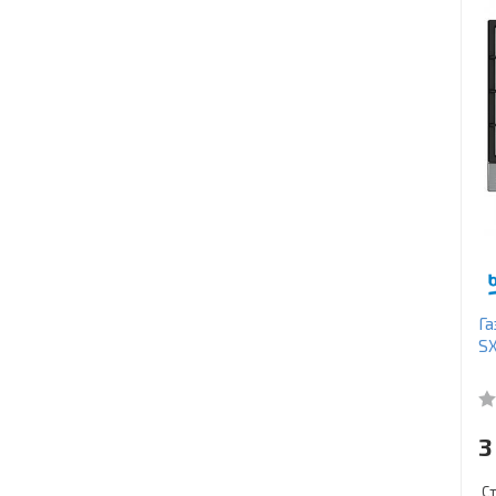
Га
S
3
С