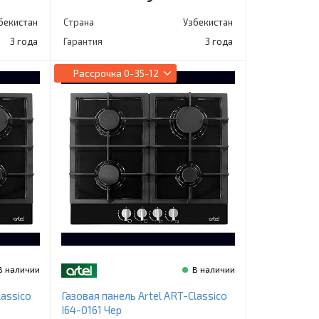
бекистан
Страна
Узбекистан
3 года
Гарантия
3 года
Рассрочка
0-35-12
В наличии
В наличии
lassico
Газовая панель Artel ART-Classico
I64-0161 Чер