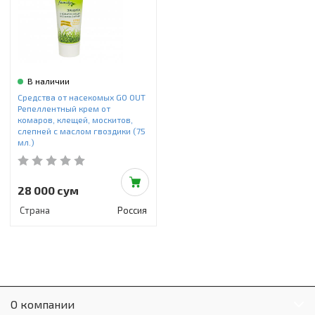
Инструменты и техника
Товары для дома
Красота и здоровье
В наличии
Пылесосы
Средства от насекомых GO OUT
Репеллентный крем от
Фильтры для воды
комаров, клещей, москитов,
слепней с маслом гвоздики (75
мл.)
Сантехника
28 000 сум
Страна
Россия
О компании