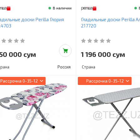
В наличии
адильные доски Perilla Глория
Гладильные доски Perilla А
24703
217720
50 000 сум
1 196 000 сум
трана
Россия
Страна
Рассрочка
0-35-12
Рассрочка
0-35-12