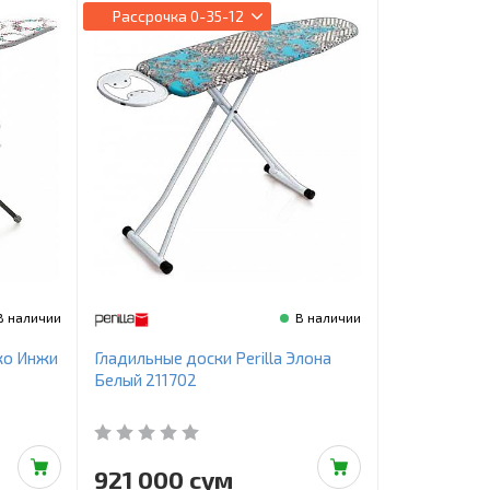
Рассрочка
0-35-12
В наличии
В наличии
Эко Инжи
Гладильные доски Perilla Элона
Белый 211702
921 000 сум