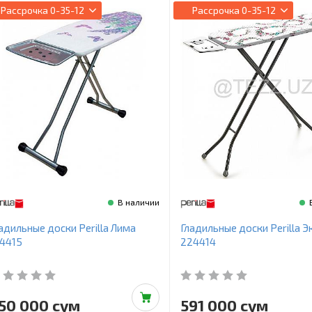
Рассрочка
0-35-12
Рассрочка
0-35-12
В наличии
адильные доски Perilla Лима
Гладильные доски Perilla 
4415
224414
50 000 сум
591 000 сум