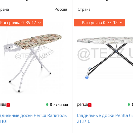
трана
Россия
Страна
Рассрочка
0-35-12
Рассрочка
0-35-12
В наличии
адильные доски Perilla Капитоль
Гладильные доски Perilla Л
1101
213710