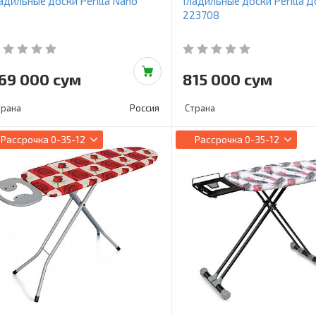
адильные доски Perilla Nano
Гладильные доски Perilla 
223708
69 000 сум
815 000 сум
трана
Россия
Страна
Рассрочка
0-35-12
Рассрочка
0-35-12