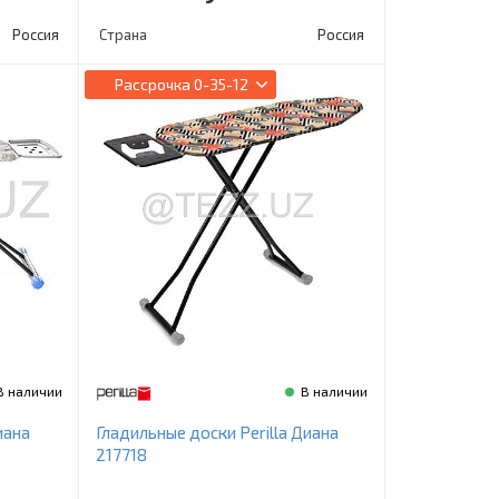
Россия
Страна
Россия
Рассрочка
0-35-12
В наличии
В наличии
иана
Гладильные доски Perilla Диана
217718