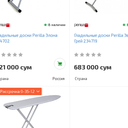
В наличии
адильные доски Perilla Элона
Гладильные доски Perilla Э
14702
Грей 234719
21 000 сум
683 000 сум
трана
Россия
Страна
Рассрочка
0-35-12