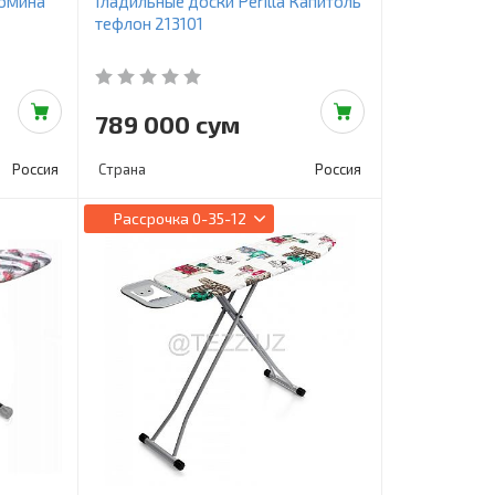
Домина
Гладильные доски Perilla Капитоль
тефлон 213101
789 000 сум
Россия
Страна
Россия
Рассрочка
0-35-12