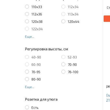
110х33
112х34
С
112х36
113х34
120х38
120х44
122х34
Еще...
Регулировка высоты, см
40-90
52-93
60-90
70-90
70-95
76-100
80-90
Еще...
Гл
Розетка для утюга
21
Есть