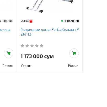
В наличии
В наличии
велина
Гладильные доски Perilla Сильвия Р
214113
1 173 000 сум
Россия
Страна
Россия