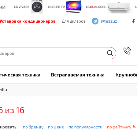
@tezzuz
Установка кондиционеров
Для дилеров
7
тическая техника
Встраиваемая техника
Крупноб
rilla
6 из 16
ировать::
по бренду
по цене
по популярности
по рейтингу