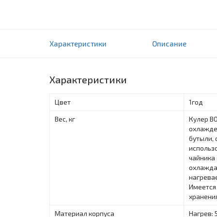
Кулеры для воды Bona 21LB
Характеристики
Описание
0 отзыва(ов)
Характеристики
Цвет
1год
Вес, кг
Кулер B
охлажде
бутыли, 
использо
чайника 
охлаждае
нагревае
Имеется
хранения
Материал корпуса
Нагрев: 5