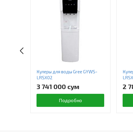
Кулеры для воды Gree GYWS-
Куле
LRSX02
LRS
3 741 000 сум
2 7
Подробно