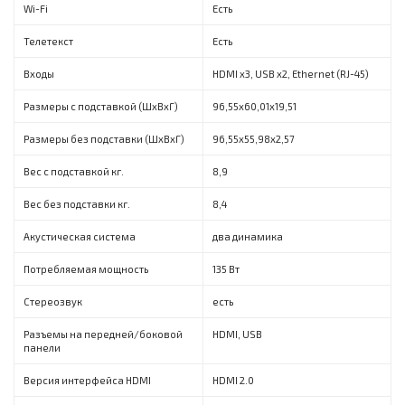
Wi-Fi
Есть
Телетекст
Есть
Входы
HDMI x3, USB x2, Ethernet (RJ-45)
Размеры с подставкой (ШxВxГ)
96,55х60,01х19,51
Размеры без подставки (ШxВxГ)
96,55х55,98х2,57
Вес с подставкой кг.
8,9
Вес без подставки кг.
8,4
Акустическая система
два динамика
Потребляемая мощность
135 Вт
Стереозвук
есть
Разъемы на передней/боковой
HDMI, USB
панели
Версия интерфейса HDMI
HDMI 2.0