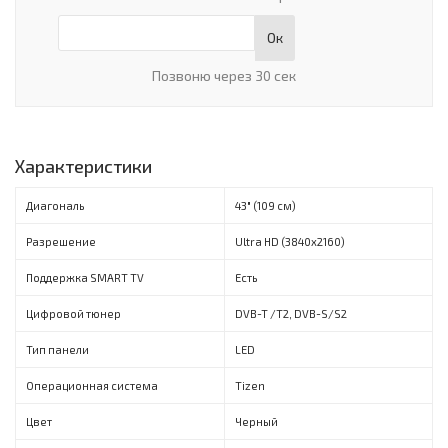
Ок
Позвоню через 30 сек
Характеристики
Диагональ
43" (109 см)
Разрешение
Ultra HD (3840x2160)
Поддержка SMART TV
Есть
Цифровой тюнер
DVB-T /Т2, DVB-S/S2
Тип панели
LED
Операционная система
Tizen
Цвет
Черный