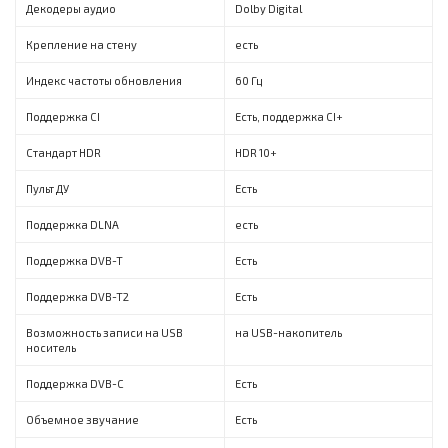
Декодеры аудио
Dolby Digital
Крепление на стену
есть
Индекс частоты обновления
60 Гц
Поддержка CI
Есть, поддержка CI+
Стандарт HDR
HDR 10+
Пульт ДУ
Есть
Поддержка DLNA
есть
Поддержка DVB-T
Есть
Поддержка DVB-T2
Есть
Возможность записи на USB
на USB-накопитель
носитель
Поддержка DVB-C
Есть
Объемное звучание
Есть