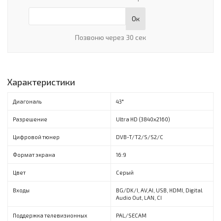
Ок
Позвоню через 30 сек
Характеристики
Диагональ
43"
Разрешение
Ultra HD (3840x2160)
Цифровой тюнер
DVB-T/T2/S/S2/C
Формат экрана
16:9
Цвет
Серый
Входы
BG/DK/I, AV,AI, USB, HDMI, Digital
Audio Out, LAN, CI
Поддержка телевизионных
PAL/SECAM