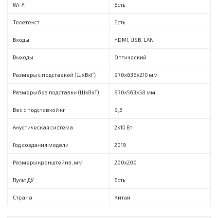
Wi-Fi
Есть
Телетекст
Есть
Входы
HDMI, USB, LAN
Выходы
Оптический
Размеры с подставкой (ШxВxГ)
970x636x210 мм
Размеры без подставки (ШxВxГ)
970x563x58 мм
Вес с подставкой кг.
9,8
Акустическая система
2x10 Вт
Год создания модели
2019
Размеры кронштейна, мм
200х200
Пульт ДУ
Есть
Страна
Китай