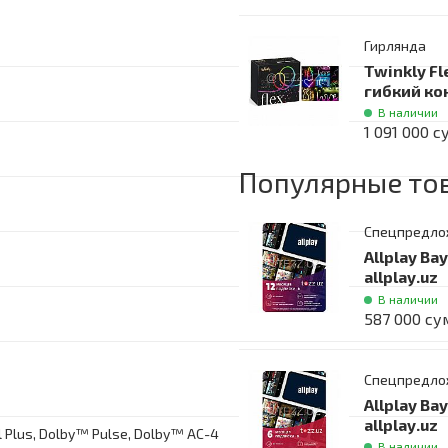
Гирлянда
Twinkly Fl
гибкий ко
В наличии
1 091 000 с
Популярные то
Спецпредло
Allplay Ва
allplay.uz
В наличии
587 000 су
Спецпредло
Allplay Ва
allplay.uz
al Plus, Dolby™ Pulse, Dolby™ AC-4
В наличии