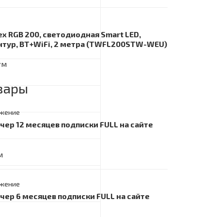
ex RGB 200, светодиодная Smart LED,
нтур, BT+WiFi, 2 метра (TWFL200STW-WEU)
ум
вары
жение
учер 12 месяцев подписки FULL на сайте
м
жение
учер 6 месяцев подписки FULL на сайте