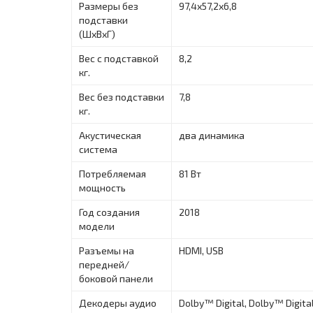
Размеры без
97,4х57,2х6,8
подставки
(ШxВxГ)
Вес с подставкой
8,2
кг.
Вес без подставки
7,8
кг.
Акустическая
два динамика
система
Потребляемая
81 Вт
мощность
Год создания
2018
модели
Разъемы на
HDMI, USB
передней/
боковой панели
Декодеры аудио
Dolby™ Digital, Dolby™ Digit