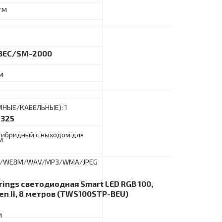
ум
o BEC/SM-2000
м
ЕМНЫЕ/КАБЕЛЬНЫЕ): 1
8325
гибридный с выходом для
м
MKV/WEBM/WAV/MP3/WMA/JPEG
rings светодиодная Smart LED RGB 100,
en II, 8 метров (TWS100STP-BEU)
м