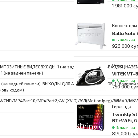
1 981 000 с
Конвекторы
Ballu Sol
В наличии
926 000 су
Утюг
КОМПОЗИТНЫЕ ВИДЕОВХОДЫ: 1 (на задней панели), РЧ-ВХОДЫ (НАЗ
1 (на задней панели)
VITEK VT-
В наличии
на задней панели), ВЫХОДЫ ДЛЯ АУДИО/НАУШНИКОВ: 1 (боковой 
750 000 су
диовыходом)
VCHD/MP4Part10/MP4Part2/AVI(XVID)/AVI(MotionJpeg)/WMV9/
Гирлянда
Twinkly St
BT+WiFi, G
В наличии
819 000 су