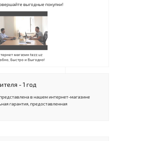
 Совершайте выгодные покупки!
Инт
тернет магазин tezz.uz
обно, Быстро и Выгодно!
теля - 1 год
 представлена в нашем интернет-магазине
ьная гарантия, предоставленная