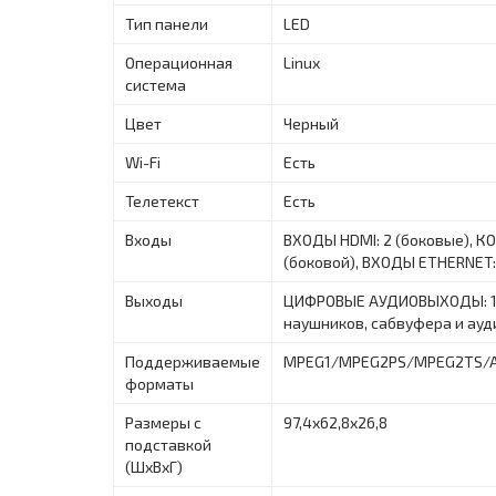
Тип панели
LED
Операционная
Linux
система
Цвет
Черный
Wi-Fi
Есть
Телетекст
Есть
Входы
ВХОДЫ HDMI: 2 (боковые), 
(боковой), ВХОДЫ ETHERNET: 
Выходы
ЦИФРОВЫЕ АУДИОВЫХОДЫ: 1 (
наушников, сабвуфера и ау
Поддерживаемые
MPEG1/MPEG2PS/MPEG2TS/A
форматы
Размеры с
97,4х62,8х26,8
подставкой
(ШxВxГ)