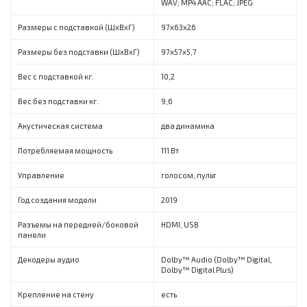
WAV; MP4 AAC; FLAC; JPEG
Размеры с подставкой (ШxВxГ)
97х63х26
Размеры без подставки (ШxВxГ)
97х57х5,7
Вес с подставкой кг.
10,2
Вес без подставки кг.
9,6
Акустическая система
два динамика
Потребляемая мощность
111 Вт
Управление
голосом, пульт
Год создания модели
2019
Разъемы на передней/боковой
HDMI, USB
панели
Декодеры аудио
Dolby™ Audio (Dolby™ Digital,
Dolby™ Digital Plus)
Крепление на стену
есть