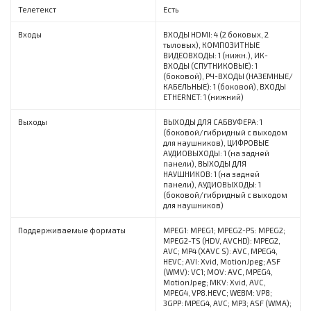
Телетекст
Есть
Входы
ВХОДЫ HDMI: 4 (2 боковых, 2
тыловых), КОМПОЗИТНЫЕ
ВИДЕОВХОДЫ: 1 (нижн.), ИК-
ВХОДЫ (СПУТНИКОВЫЕ): 1
(боковой), РЧ-ВХОДЫ (НАЗЕМНЫЕ/
КАБЕЛЬНЫЕ): 1 (боковой), ВХОДЫ
ETHERNET: 1 (нижний)
Выходы
ВЫХОДЫ ДЛЯ САБВУФЕРА: 1
(боковой/гибридный с выходом
для наушников), ЦИФРОВЫЕ
АУДИОВЫХОДЫ: 1 (на задней
панели), ВЫХОДЫ ДЛЯ
НАУШНИКОВ: 1 (на задней
панели), АУДИОВЫХОДЫ: 1
(боковой/гибридный с выходом
для наушников)
Поддерживаемые форматы
MPEG1: MPEG1; MPEG2-PS: MPEG2;
MPEG2-TS (HDV, AVCHD): MPEG2,
AVC; MP4 (XAVC S): AVC, MPEG4,
HEVC; AVI: Xvid, MotionJpeg; ASF
(WMV): VC1; MOV: AVC, MPEG4,
MotionJpeg; MKV: Xvid, AVC,
MPEG4, VP8.HEVC; WEBM: VP8;
3GPP: MPEG4, AVC; MP3; ASF (WMA);