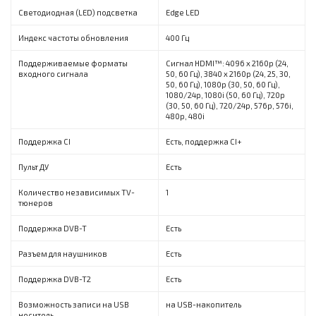
Светодиодная (LED) подсветка
Edge LED
Индекс частоты обновления
400 Гц
Поддерживаемые форматы
Сигнал HDMI™: 4096 x 2160p (24,
входного сигнала
50, 60 Гц), 3840 x 2160p (24, 25, 30,
50, 60 Гц), 1080p (30, 50, 60 Гц),
1080/24p, 1080i (50, 60 Гц), 720p
(30, 50, 60 Гц), 720/24p, 576p, 576i,
480p, 480i
Поддержка CI
Есть, поддержка CI+
Пульт ДУ
Есть
Количество независимых TV-
1
тюнеров
Поддержка DVB-T
Есть
Разъем для наушников
Есть
Поддержка DVB-T2
Есть
Возможность записи на USB
на USB-накопитель
носитель