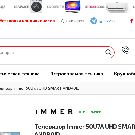
@tezzuz
Установка кондиционеров
Для дилеров
7
тическая техника
Встраиваемая техника
Крупноб
евизор Immer 50U7A UHD SMART ANDROID
В наличии
Телевизор Immer 50U7A UHD SMA
ANDROID