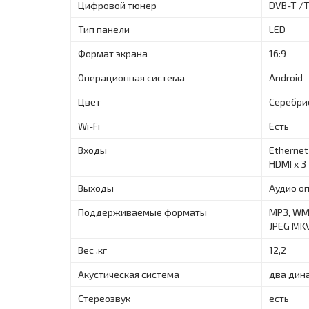
Цифровой тюнер
DVB-T /Т
Тип панели
LED
Формат экрана
16:9
Операционная система
Android
Цвет
Серебри
Wi-Fi
Есть
Входы
Ethernet 
HDMI x 3
Выходы
Аудио оп
Поддерживаемые форматы
MP3, WMA
JPEG MK
Вес ,кг
12,2
Акустическая система
два дин
Стереозвук
есть