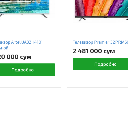
визор Artel UA32H4101
Телевизор Premier 32PRM6
ьной
2 481 000 сум
20 000 сум
Подробно
Подробно