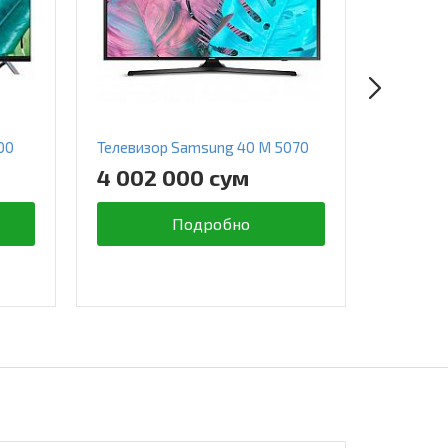
00
Телевизор Samsung 40 M 5070
Телевиз
5500
4 002 000 сум
6 484
Подробно