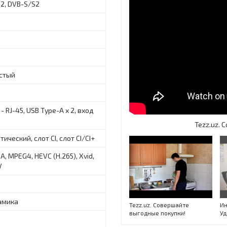
2, DVB-S/S2
стый
- RJ-45, USB Type-A x 2, вход
Tezz.uz.
тический, слот CI, слот CI/CI+
, MPEG4, HEVC (H.265), Xvid,
V
амика
Tezz.uz. Совершайте
Ин
выгодные покупки!
Уд