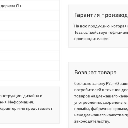
ддержка CI+
Гарантия производи
На всю продукцию, которая
Tezz.uz, действует официал
производителями.
Возврат товара
Согласно закону РУз. «О за
потребителей в течение де
онструкции, дизайна и
товаров надлежащего качес
ния. Информация,
употреблении, сохранены ег
характер и не представляет
пломбы, фабричные ярлыки, 
ненадлежащего качества п
законодательству.