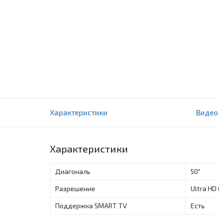
Телевизор Immer 50U7A UHD SMART ANDROI
Характеристики
Видео
0 отзыва(ов)
Характеристики
Диагональ
50"
Разрешение
Ultra HD
Поддержка SMART TV
Есть