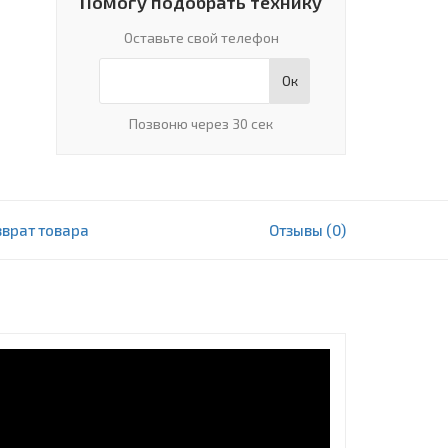
Помогу подобрать технику
Оставьте свой телефон
Ок
Позвоню через 30 сек
зврат товара
Отзывы (0)
5 578 000 сум
В корзину