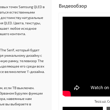
Видеообзор
овых точек Samsung QLED в
даться естественными
 достоинству натуральные
я QLED. Цвета, текстуры,
учшает любое исходное
ашего контента.
The Serif, который будет
ря уникальному дизайну с
нкую рамку, телевизор The
выделяющее его среди всех
е великолепие ‘I’-дизайна.
м, если ТВ выключен.
 Эрваном Бурулек функции
ора, навеянные нам
Tezz.uz.
рые вы выбираете в