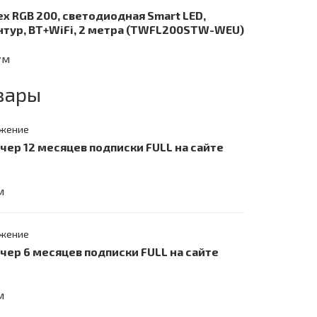
ex RGB 200, светодиодная Smart LED,
нтур, BT+WiFi, 2 метра (TWFL200STW-WEU)
ум
вары
жение
учер 12 месяцев подписки FULL на сайте
м
жение
учер 6 месяцев подписки FULL на сайте
м