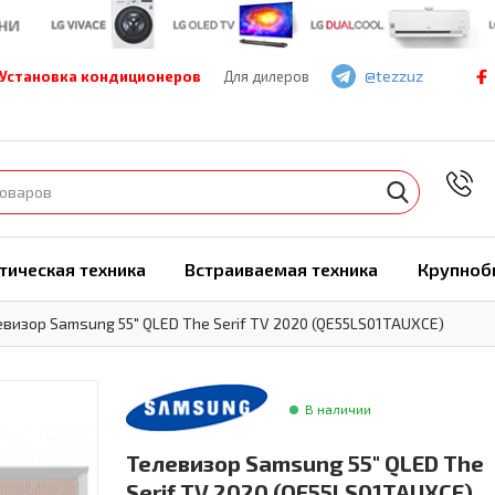
@tezzuz
Установка кондиционеров
Для дилеров
7
тическая техника
Встраиваемая техника
Крупноб
евизор Samsung 55" QLED The Serif TV 2020 (QE55LS01TAUXCE)
В наличии
Телевизор Samsung 55" QLED The
Serif TV 2020 (QE55LS01TAUXCE)