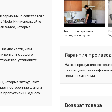
й гармонично сочетается с
t Mode. Или используйте
ли видео, которые
Tezz.uz. Совершайте
Ин
выгодные покупки!
Уд
 на две части, и вы
Гарантия производи
и контент с вашего
стройство, установите
На всю продукцию, которая
Tezz.uz, действует официал
производителями.
мы, которые затрудняют
знает посторонние шумы и
не пропустили ни одного
Возврат товара