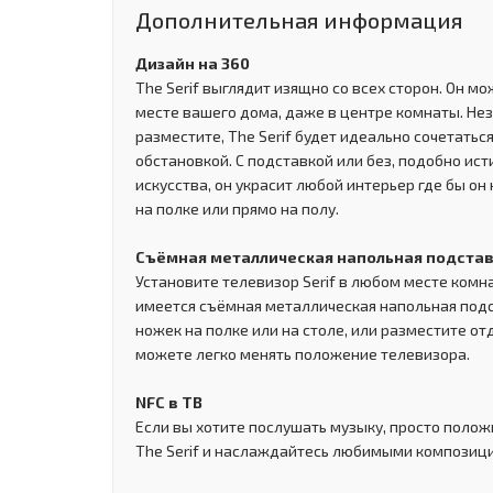
Дополнительная информация
Дизайн на 360
The Serif выглядит изящно со всех сторон. Он м
месте вашего дома, даже в центре комнаты. Неза
разместите, The Serif будет идеально сочетать
обстановкой. С подставкой или без, подобно и
искусства, он украсит любой интерьер где бы он 
на полке или прямо на полу.
Съёмная металлическая напольная подста
Установите телевизор Serif в любом месте комнат
имеется съёмная металлическая напольная подст
ножек на полке или на столе, или разместите от
можете легко менять положение телевизора.
NFC в ТВ
Если вы хотите послушать музыку, просто поло
The Serif и наслаждайтесь любимыми композиц