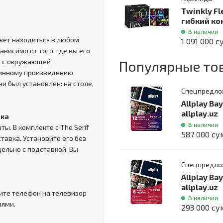
Twinkly Fl
гибкий ко
В наличии
ожет находиться в любом
1 091 000 с
висимо от того, где вы его
ся с окружающей
Популярные то
стинному произведению
ни был установлен: на столе,
Спецпредло
Allplay Ва
allplay.uz
вка
В наличии
ы. В комплекте с The Serif
587 000 су
авка. Установите его без
дельно с подставкой. Вы
Спецпредло
Allplay Ва
allplay.uz
жите телефон на телевизор
В наличии
иями.
293 000 су