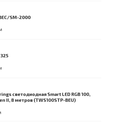
o BEC/SM-2000
м
8325
м
rings светодиодная Smart LED RGB 100,
en II, 8 метров (TWS100STP-BEU)
м