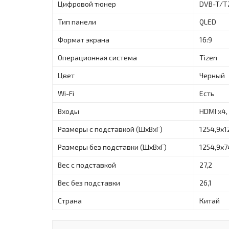
Цифровой тюнер
DVB-T/T
Тип панели
QLED
Формат экрана
16:9
Операционная система
Tizen
Цвет
Черный
Wi-Fi
Есть
Входы
HDMI x4,
Размеры с подставкой (ШxВxГ)
1254,9х1
Размеры без подставки (ШxВxГ)
1254,9х7
Вес с подставкой
27,2
Вес без подставки
26,1
Страна
Китай