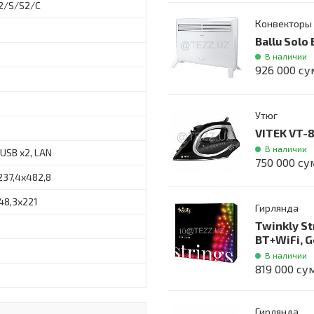
2/S/S2/C
Конвекторы
Ballu Sol
В наличии
926 000 су
Утюг
VITEK VT-
В наличии
 USB x2, LAN
750 000 су
237,4х482,8
48,3х221
Гирлянда
Twinkly St
BT+WiFi, G
В наличии
819 000 су
Гирлянда