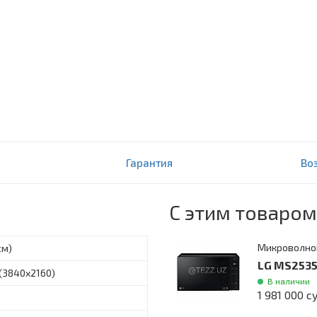
2020
Гарантия
Во
С этим товаром
Микроволно
см)
LG MS2535
 (3840x2160)
В наличии
1 981 000 с