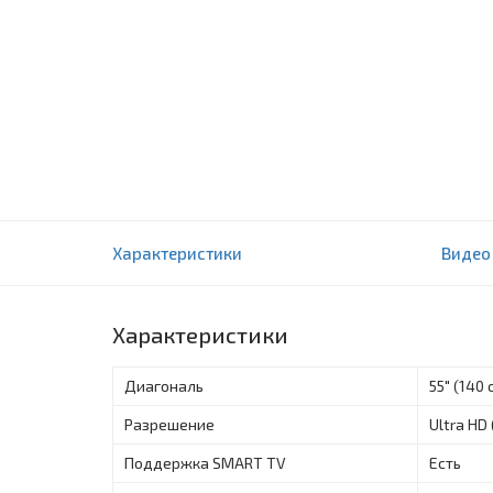
Телевизор Samsung 55" QLED The Serif TV 
Характеристики
Видео
(QE55LS01TAUXCE)
0 отзыва(ов)
Характеристики
Диагональ
55" (140 
Разрешение
Ultra HD
Поддержка SMART TV
Есть