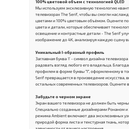
100% цветовой объем с технологией QLED
Мы используем эксклюзивную технологию квант
телевизорах The Serif, чтобы вы смогли наслаж
цветами и 100% цветовым объёмом. Оцените по
цвета и детали, которые обеспечивает технологи
освещение и контрастные детали - The Serif ул
изображение до 4K, анализируя каждую сцену в
Уникальный I-образный профиль
Заглавная буква ‘I’ - символ дизайна телевизора 
радовать взгляд любого его владельца. Благода
профилем в форме буквы "I", оформленному в то
Serif превращается в произведение искусства, 
остальных современных телевизоров. Оцените вс
Забудьте о черном экране
Экран вашего телевизора не должен быть черны
Специально созданные дизайнерами Ронаном и
режима Ambient включают два эксклюзивных уз
природой форма листа и текстурная ткань, кото
зависимости от вашего настроения.