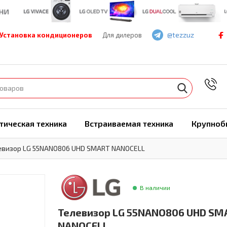
@tezzuz
Установка кондиционеров
Для дилеров
7
тическая техника
Встраиваемая техника
Крупноб
евизор LG 55NANO806 UHD SMART NANOCELL
В наличии
Телевизор LG 55NANO806 UHD SM
NANOCELL