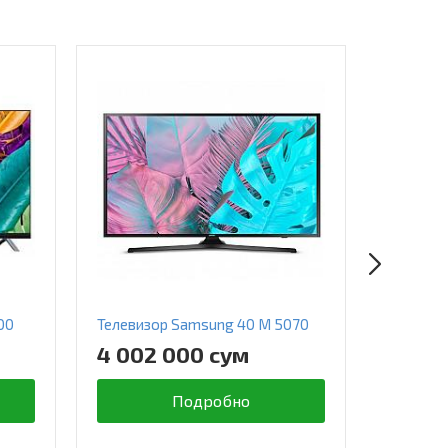
00
Телевизор Samsung 40 M 5070
Телевиз
5500
4 002 000 сум
6 484
Подробно