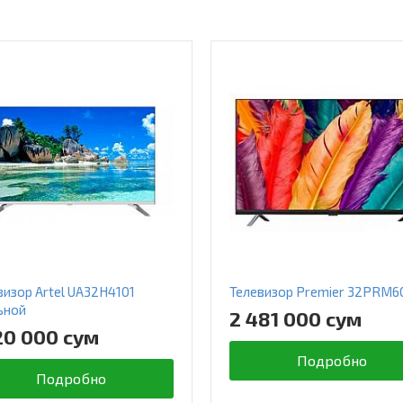
визор Artel UA32H4101
Телевизор Premier 32PRM6
ьной
2 481 000 сум
20 000 сум
Подробно
Подробно