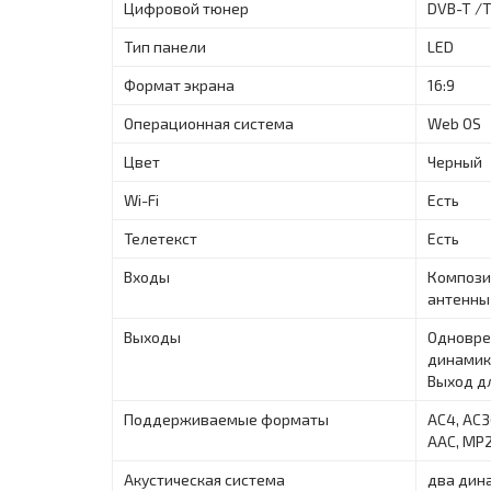
Цифровой тюнер
DVB-T /Т
Тип панели
LED
Формат экрана
16:9
Операционная система
Web OS
Цвет
Черный
Wi-Fi
Есть
Телетекст
Есть
Входы
Композит
антенны 
Выходы
Одновре
динамики
Выход д
Поддерживаемые форматы
AC4, AC3(
AAC, MP2
Акустическая система
два дин