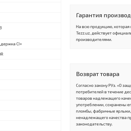
Гарантия производи
На всю продукцию, которая
B
Tezz.uz, действует официал
производителями.
ддержка CI+
DR
Возврат товара
Согласно закону РУз. «О за
потребителей в течение де
товаров надлежащего качес
употреблении, сохранены ег
пломбы, фабричные ярлыки, 
ненадлежащего качества п
законодательству.