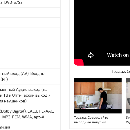
2, DVB-S/S2
Tezz.uz.
ный вход (AV), Вход для
(RF)
менный Аудио выход (на
 TB и Оптический выход /
ля наушников)
Dolby Digital), EAC3, HE-AAC,
, MP3, PCM, WMA, apt-X
Tezz.uz. Совершайте
Ин
выгодные покупки!
Уд
амика