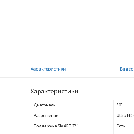
Телевизор LG 55NANO806 UHD SMART NANO
Характеристики
Видео
0 отзыва(ов)
Характеристики
Диагональ
50"
Разрешение
Ultra HD
Поддержка SMART TV
Есть