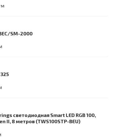
ум
o BEC/SM-2000
м
8325
м
rings светодиодная Smart LED RGB 100,
en II, 8 метров (TWS100STP-BEU)
м