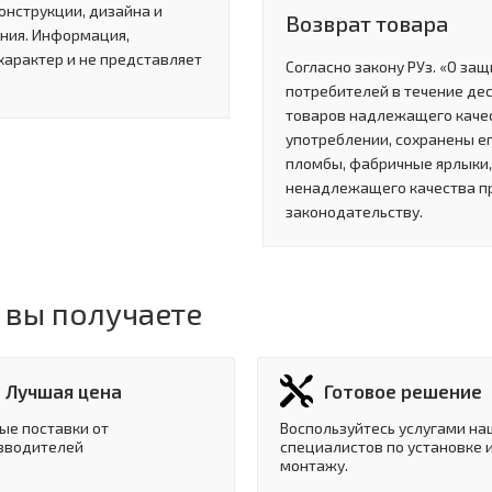
онструкции, дизайна и
Возврат товара
ния. Информация,
характер и не представляет
Согласно закону РУз. «О за
потребителей в течение де
товаров надлежащего качес
употреблении, сохранены ег
пломбы, фабричные ярлыки, 
ненадлежащего качества п
законодательству.
 вы получаете
Лучшая цена
Готовое решение
ые поставки от
Воспользуйтесь услугами на
зводителей
специалистов по установке 
монтажу.