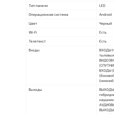
Тип панели
LED
Операционная система
Android
Цвет
Черный
Wi-Fi
Есть
Телетекст
Есть
Входы
ВХОДЫ HD
тыловых
ВИДЕОВХ
(СПУТНИК
ВХОДЫ (
(боковой
(нижний
Выходы
ВЫХОДЫ 
гибридн
наушник
АУДИОВЫ
ВЫХОДЫ 