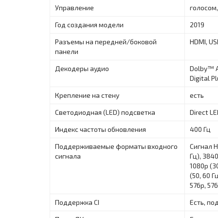
Управление
голосом,
Год создания модели
2019
Разъемы на передней/боковой
HDMI, US
панели
Декодеры аудио
Dolby™ A
Digital P
Крепление на стену
есть
Светодиодная (LED) подсветка
Direct L
Индекс частоты обновления
400 Гц
Поддерживаемые форматы входного
Сигнал H
сигнала
Гц), 3840
1080p (30
(50, 60 Г
576p, 576
Поддержка CI
Есть, по