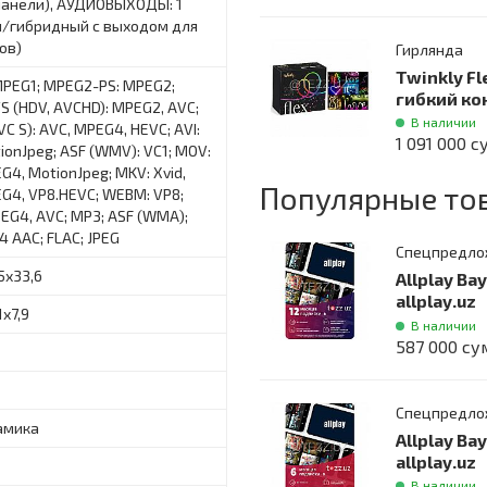
панели), АУДИОВЫХОДЫ: 1
й/гибридный с выходом для
ов)
Гирлянда
Twinkly Fl
MPEG1; MPEG2-PS: MPEG2;
гибкий ко
 (HDV, AVCHD): MPEG2, AVC;
В наличии
C S): AVC, MPEG4, HEVC; AVI:
1 091 000 с
tionJpeg; ASF (WMV): VC1; MOV:
G4, MotionJpeg; MKV: Xvid,
Популярные то
G4, VP8.HEVC; WEBM: VP8;
EG4, AVC; MP3; ASF (WMA);
 AAC; FLAC; JPEG
Спецпредло
,5х33,6
Allplay Ва
allplay.uz
1х7,9
В наличии
587 000 су
Спецпредло
амика
Allplay Ва
allplay.uz
В наличии