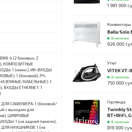
1 981 000 с
Конвекторы
Ballu Sol
В наличии
926 000 су
MI: 4 (2 боковых, 2
Утюг
), КОМПОЗИТНЫЕ
ОДЫ: 1 (нижн.), ИК-ВХОДЫ
VITEK VT-
ОВЫЕ): 1 (боковой), РЧ-
В наличии
НАЗЕМНЫЕ/КАБЕЛЬНЫЕ): 1
750 000 су
), ВХОДЫ ETHERNET: 1
)
Гирлянда
ДЛЯ САБВУФЕРА: 1 (боковой/
Twinkly St
ый с выходом для
BT+WiFi, G
ов), ЦИФРОВЫЕ
ХОДЫ: 1 (на задней панели),
В наличии
819 000 су
ДЛЯ НАУШНИКОВ: 1 (на