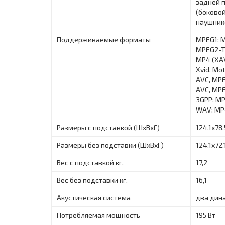
задней 
(боково
наушник
Поддерживаемые форматы
MPEG1: 
MPEG2-TS
MP4 (XAV
Xvid, Mo
AVC, MPE
AVC, MPE
3GPP: MP
WAV; MP4
Размеры с подставкой (ШxВxГ)
124,1х78
Размеры без подставки (ШxВxГ)
124,1х72,
Вес с подставкой кг.
17,2
Вес без подставки кг.
16,1
Акустическая система
два дин
Потребляемая мощность
195 Вт