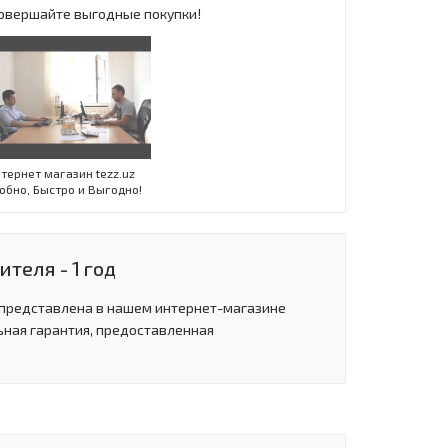
 Совершайте выгодные покупки!
Инт
тернет магазин tezz.uz
обно, Быстро и Выгодно!
теля - 1 год
 представлена в нашем интернет-магазине
ьная гарантия, предоставленная