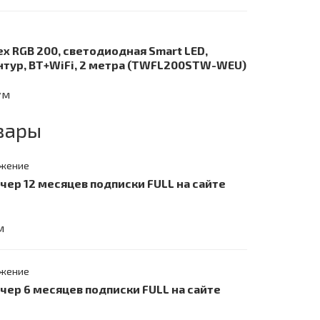
ex RGB 200, светодиодная Smart LED,
нтур, BT+WiFi, 2 метра (TWFL200STW-WEU)
ум
вары
жение
учер 12 месяцев подписки FULL на сайте
м
жение
учер 6 месяцев подписки FULL на сайте