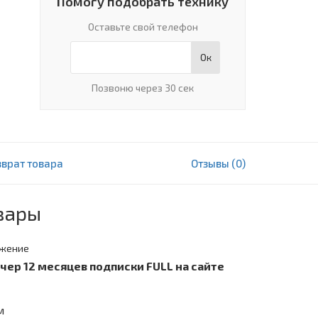
Помогу подобрать технику
Оставьте свой телефон
Ок
Позвоню через 30 сек
зврат товара
Отзывы (0)
14 891 000 сум
В корзину
вары
жение
учер 12 месяцев подписки FULL на сайте
м