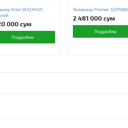
визор Artel UA32H4101
Телевизор Premier 32PRM6
ьной
2 481 000 сум
20 000 сум
Подробно
Подробно