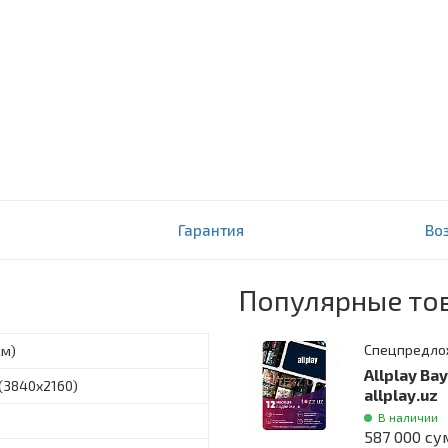
art TV
Гарантия
Во
Популярные то
Спецпредло
см)
Allplay Ва
 (3840x2160)
allplay.uz
В наличии
587 000 су