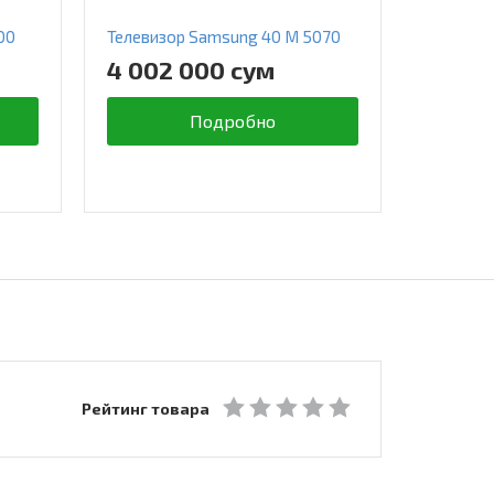
00
Телевизор Samsung 40 M 5070
Телевиз
5500
4 002 000 сум
6 484
Подробно
Рейтинг товара