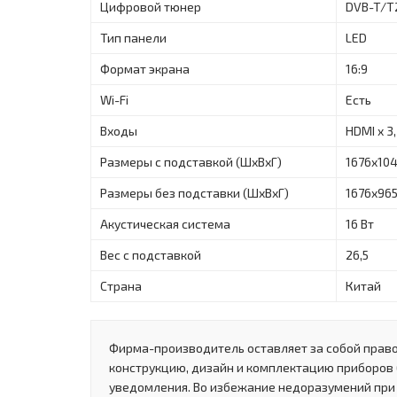
Цифровой тюнер
DVB-T/T
Тип панели
LED
Формат экрана
16:9
Wi-Fi
Есть
Входы
HDMI x 3,
Размеры с подставкой (ШxВxГ)
1676x10
Размеры без подставки (ШxВxГ)
1676x96
Акустическая система
16 Вт
Вес с подставкой
26,5
Страна
Китай
Фирма-производитель оставляет за собой право
конструкцию, дизайн и комплектацию приборов
уведомления. Во избежание недоразумений при