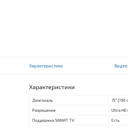
Телевизор Hisense 75A7100F 4K Ultra HD Sm
Характеристики
Видео
0 отзыва(ов)
Характеристики
Диагональ
75" (190 
Разрешение
Ultra HD
Поддержка SMART TV
Есть