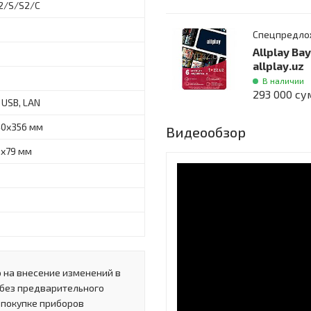
2/S/S2/C
Спецпредло
Allplay Ва
allplay.uz
В наличии
293 000 су
 USB, LAN
40x356 мм
Видеообзор
5x79 мм
 на внесение изменений в
 без предварительного
 покупке приборов