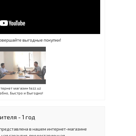
 Совершайте выгодные покупки!
Инт
тернет магазин tezz.uz
обно, Быстро и Выгодно!
теля - 1 год
 представлена в нашем интернет-магазине
ьная гарантия, предоставленная