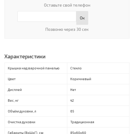
Оставьте свой телефон
Ок
Позвоню через 30 сек
Характеристики
Крышка над варочной панелью
Стекло
Цвет
Коричневый
Дисплей
Нет
Вес, кг
42
Объём духовки, л
65
Очистка духовки
Традиционная
Габариты (ВxШxГ), см
85х60х60