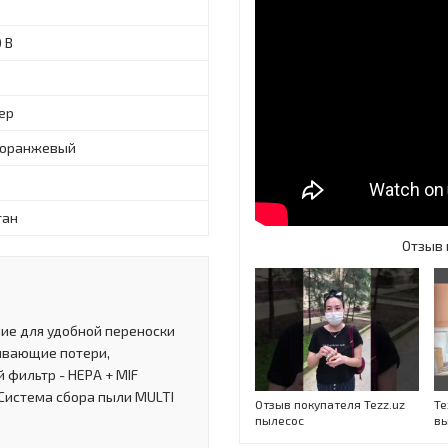
0 В
ер
/оранжевый
тан
Отзыв 
ение для удобной переноски
сывающие потери,
фильтр - HEPA + MIF
,Система сбора пыли MULTI
Отзыв покупателя Tezz.uz
Te
пылесос
вы