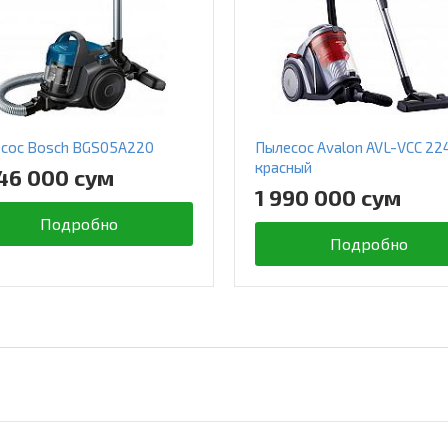
сос Bosch BGS05A220
Пылесос Avalon AVL-VCC 22
красный
46 000 сум
1 990 000 сум
Подробно
Подробно