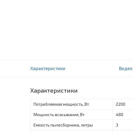
Пылесос Avalon AVL-VCC 2248B
Характеристики
Видео
0 отзыва(ов)
Характеристики
Потребляемая мощность, Вт
2200
Мощность всасывания, Вт
480
Емкость пылесборника, литры
3