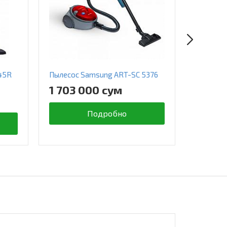
45R
Пылесос Samsung ART-SC 5376
Пылесос
1 703 000 сум
2 663
Подробно