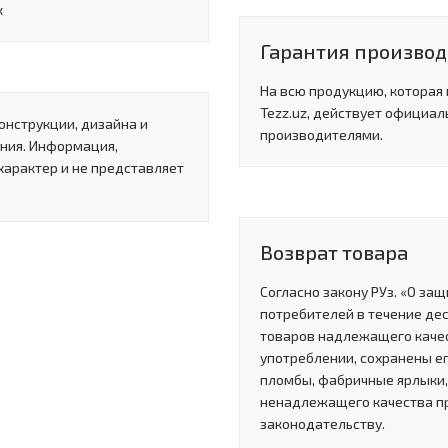
к
Гарантия произво
На всю продукцию, которая
Tezz.uz, действует официал
онструкции, дизайна и
производителями.
ния. Информация,
характер и не представляет
Возврат товара
Согласно закону РУз. «О за
потребителей в течение де
товаров надлежащего качес
употреблении, сохранены ег
пломбы, фабричные ярлыки, 
ненадлежащего качества п
законодательству.