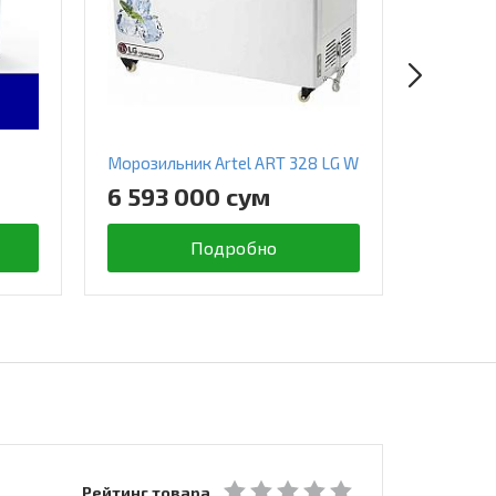
Морозильник Artel ART 328 LG W
Морозиль
6 593 000 сум
5 300
Подробно
Рейтинг товара