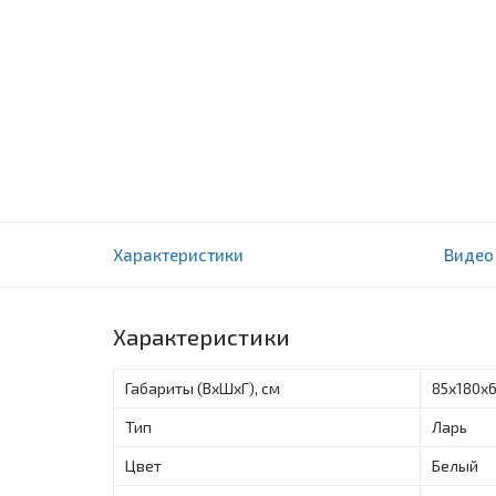
Морозильник Moscow BD-608
Характеристики
Видео
A
0 отзыва(ов)
Характеристики
Габариты (ВxШxГ), см
85х180х
Тип
Ларь
Цвет
Белый