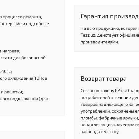
Гарантия производи
в процессе ремонта,
мастерские и подсобные
На всю продукцию, которая
Tezz.uz, действует официал
производителями.
 нагрева;
остата для безопасной
…40°С;
Возврат товара
ного охлаждения ТЭНов
Согласно закону РУз. «О за
 и решетки;
потребителей в течение де
кого подключения (для
товаров надлежащего качес
употреблении, сохранены ег
пломбы, фабричные ярлыки, 
ненадлежащего качества п
законодательству.