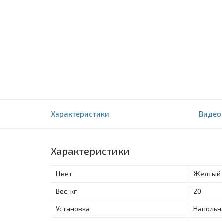
Электрические тепловые пушки Ballu BHP-
Характеристики
Видео
0 отзыва(ов)
Характеристики
Цвет
Желтый
Вес, кг
20
Установка
Напольн