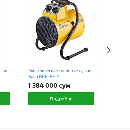
ушки
Электрические тепловые пушки
Электри
Ballu BHP-PE-5
Ballu B
1 384 000 сум
1 296
Подробно