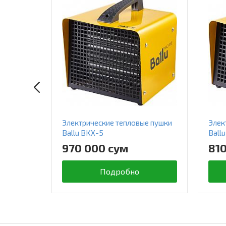
е пушки
Электрические тепловые пушки
Элек
Ballu BKX-5
Ball
970 000 сум
81
Подробно