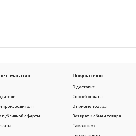
нет-магазин
Покупателю
О доставке
одители
Способ оплаты
я производителя
О приеме товара
р публичной оферты
Возврат и обмен товара
икаты
Самовывоз
Сервис центр