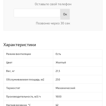
Оставьте свой телефон
Ок
Позвоню через 30 сек
Характеристики
Режим вентиляции
Есть
Цвет
Желтый
Вес, кг
21,5
Обслуживаемая площадь, м2
250
Термостат
Механический
Производительность, м3/ч
1600
Нагрев воздуха, °C
42