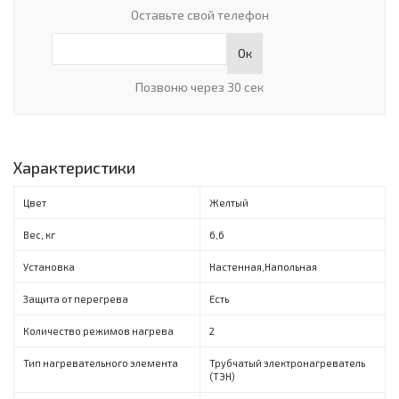
Оставьте свой телефон
Ок
Позвоню через 30 сек
Характеристики
Цвет
Желтый
Вес, кг
6,6
Установка
Настенная,Напольная
Защита от перегрева
Есть
Количество режимов нагрева
2
Тип нагревательного элемента
Трубчатый электронагреватель
(ТЭН)