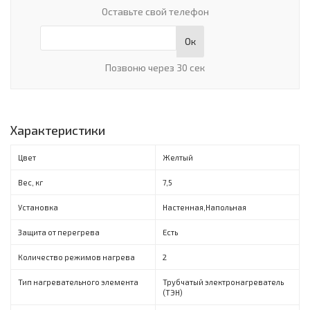
Оставьте свой телефон
Ок
Позвоню через 30 сек
Характеристики
Цвет
Желтый
Вес, кг
7,5
Установка
Настенная,Напольная
Защита от перегрева
Есть
Количество режимов нагрева
2
Тип нагревательного элемента
Трубчатый электронагреватель
(ТЭН)