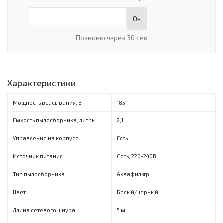
Ок
Позвоню через 30 сек
Характеристики
Мощность всасывания, Вт
185
Емкость пылесборника, литры
2,1
Управление на корпусе
Есть
Источник питания
Сеть, 220-240В
Тип пылесборника
Аквафильтр
Цвет
Белый/черный
Длина сетевого шнура
5 м