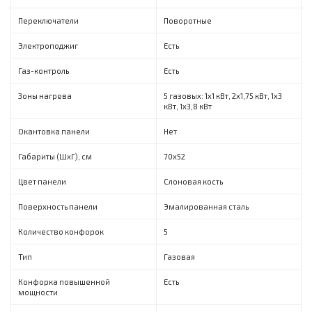
Переключатели
Поворотные
Электроподжиг
Есть
Газ-контроль
Есть
Зоны нагрева
5 газовых: 1x1 кВт, 2x1,75 кВт, 1x3
кВт, 1x3,8 кВт
Окантовка панели
Нет
Габариты (ШхГ), см
70x52
Цвет панели
Слоновая кость
Поверхность панели
Эмалированная сталь
Количество конфорок
5
Тип
Газовая
Конфорка повышенной
Есть
мощности