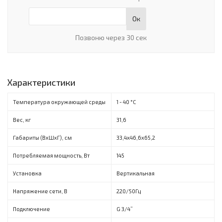
Ок
Позвоню через 30 сек
Характеристики
Температура окружающей среды
1 - 40 °C
Вес, кг
31,6
Габариты (ВxШxГ), см
33,4х46,6х65,2
Потребляемая мощность, Вт
145
Установка
Вертикальная
Напряжение сети, В
220/50Гц
Подключение
G 3/4”