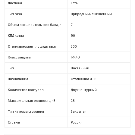
Дисплей
Есть
Тип газа
Природный/сжиженный
Объем расширительного бака, л
7
КПД котла
90
Отапливаемая площадь, кв.м
300
Класс защиты
IPX4D
Тип
Настенный
Назначение
Отопление и ГВС
Количество контуров
Двухконтурный
Максимальная мощность, кВт
28
Тип камеры сгорания
Закрытая
Страна
Россия