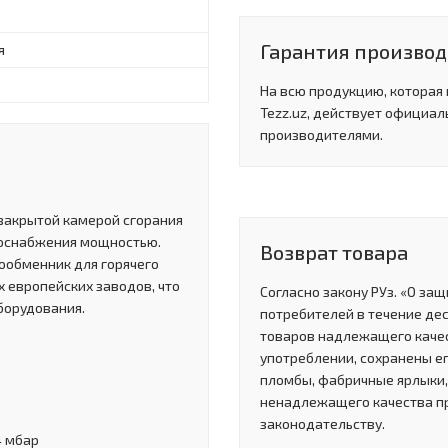
Гарантия произво
я
На всю продукцию, которая
Tezz.uz, действует официал
производителями.
 закрытой камерой сгорания
доснабжения мощностью.
Возврат товара
ообменник для горячего
 европейских заводов, что
Согласно закону РУз. «О за
борудования.
потребителей в течение де
товаров надлежащего качес
употреблении, сохранены ег
пломбы, фабричные ярлыки, 
ненадлежащего качества п
законодательству.
4 мбар