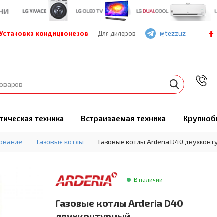
@tezzuz
Установка кондиционеров
Для дилеров
7
тическая техника
Встраиваемая техника
Крупноб
ование
Газовые котлы
Газовые котлы Arderia D40 двухконт
В наличии
Газовые котлы Arderia D40
двухконтурный