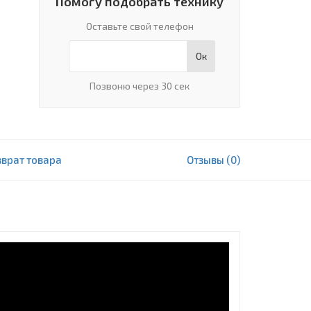
Помогу подобрать технику
Оставьте свой телефон
Ок
Позвоню через 30 сек
зврат товара
Отзывы (0)
8 829 000 сум
В корзину