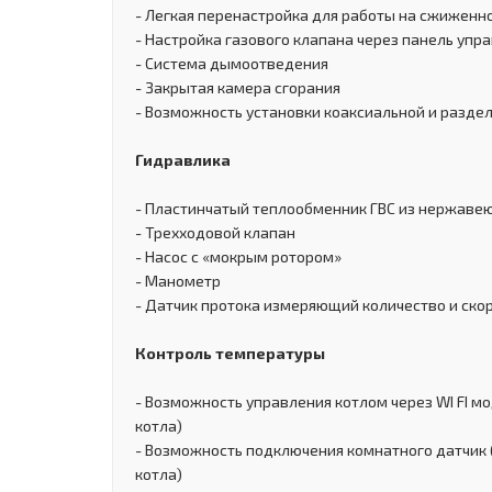
- Легкая перенастройка для работы на сжиженн
- Настройка газового клапана через панель упр
- Система дымоотведения
- Закрытая камера сгорания
- Возможность установки коаксиальной и разд
Гидравлика
- Пластинчатый теплообменник ГВС из нержаве
- Трехходовой клапан
- Насос с «мокрым ротором»
- Манометр
- Датчик протока измеряющий количество и ско
Контроль температуры
- Возможность управления котлом через WI FI мо
котла)
- Возможность подключения комнатного датчик 
котла)