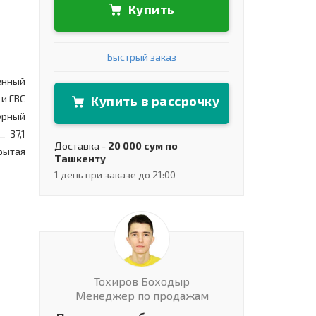
Купить
Быстрый заказ
енный
и ГВС
Купить в рассрочку
урный
37,1
Доставка -
20 000 сум по
рытая
Ташкенту
1 день при заказе до 21:00
Тохиров Боходыр
Менеджер по продажам