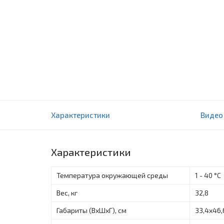
Газовые котлы Arderia D40 двухконтурный
Характеристики
Видео
0 отзыва(ов)
Характеристики
Температура окружающей среды
1 - 40 °C
Вес, кг
32,8
Габариты (ВxШxГ), см
33,4х46,