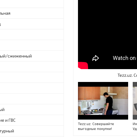
льная
ц
ный/сжиженный
Tezz.uz.
ый
ие и ГВС
Tezz.uz. Совершайте
Ин
выгодные покупки!
Уд
турный