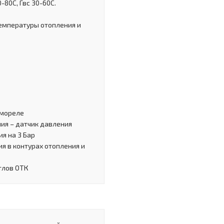
-80С, Гвс 30-60С.
емпературы отопления и
вмореле
ния – датчик давления
я на 3 Бар
я в контурах отопления и
тлов ОТК