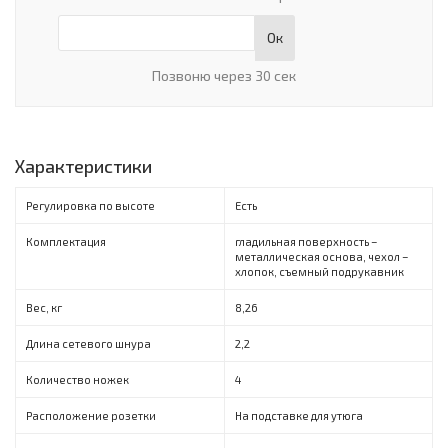
Ок
Позвоню через 30 сек
Характеристики
Регулировка по высоте
Есть
Комплектация
гладильная поверхность –
металлическая основа, чехол –
хлопок, съемный подрукавник
Вес, кг
8,26
Длина сетевого шнура
2,2
Количество ножек
4
Расположение розетки
На подставке для утюга