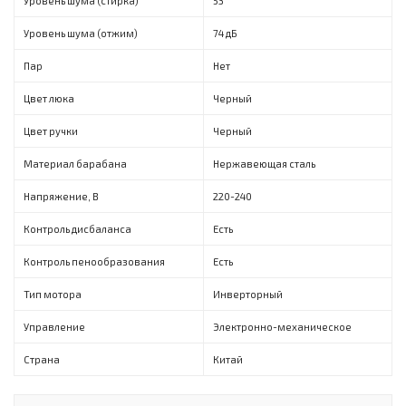
Уровень шума (стирка)
53
Уровень шума (отжим)
74 дБ
Пар
Нет
Цвет люка
Черный
Цвет ручки
Черный
Материал барабана
Нержавеющая сталь
Напряжение, В
220-240
Контроль дисбаланса
Есть
Контроль пенообразования
Есть
Тип мотора
Инверторный
Управление
Электронно-механическое
Страна
Китай