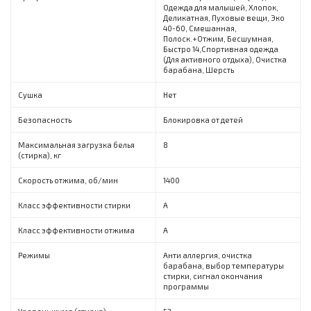
Одежда для малышей, Хлопок,
Деликатная, Пуховые вещи, Эко
40-60, Смешанная,
Пoлocк.+Отжим, Бecшyмнaя,
Быстро 14,Спортивная одежда
(Для активного отдыха), Очистка
барабана, Шерсть
Сушка
Нет
Безопасность
Блокировка от детей
Максимальная загрузка белья
8
(стирка), кг
Скорость отжима, об/мин
1400
Класс эффективности стирки
A
Класс эффективности отжима
A
Режимы
Анти аллергия, очистка
барабана, выбор температуры
стирки, сигнал окончания
программы