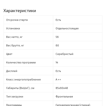
Характеристики
Отсрочка старта
Есть
Установка
Отдельностоящая
Вес нетто, кг
56
Вес брутто, кг
60
Цвет
Серебристый
Количество программ
14
Дисплей
Есть
Класс энергопотребления
A ++
Габариты (ВxШxГ), см
85x60x48
Тип загрузки
Фронтальная
Программы
Гипоаллергенная (стирка),