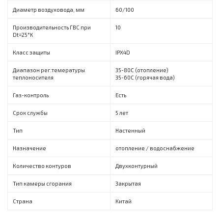
Диаметр воздуховода, мм
60/100
Производительность ГВС при
10
Dt=25°K
Класс защиты
IPX4D
Диапазон рег.темературы
35-80С (отопление)
теплоносителя
35-60С (горячая вода)
Газ-контроль
Есть
Срок службы
5 лет
Тип
Настенный
Назначение
отопление / водоснабжение
Количество контуров
Двухконтурный
Тип камеры сгорания
Закрытая
Страна
Китай