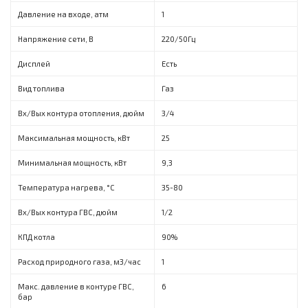
Давление на входе, атм
1
Напряжение сети, В
220/50Гц
Дисплей
Есть
Вид топлива
Газ
Вх/Вых контура отопления, дюйм
3/4
Максимальная мощность, кBт
25
Минимальная мощность, кВт
9,3
Температура нагрева, °C
35-80
Вх/Вых контура ГВС, дюйм
1/2
КПД котла
90%
Расход природного газа, м3/час
1
Макс. давление в контуре ГВС,
6
бар