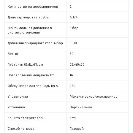
Количество теплообменников
2
Диаметр подк. газ. трубы
G3/4
Максимальное давление в
3 бар
системе отопления
Давление природного газа, мбар
5-30
Вес, кг
30
Габариты (ВxШxГ), см
73x40x30
Потребляемая мощность, Вт
145
Обслуживаемая площадь, кв.м
250
Управление
Механическое/электронное
Установка
Вертикальная
Защита от перегрева
Есть
Способ нагрева
Газовый