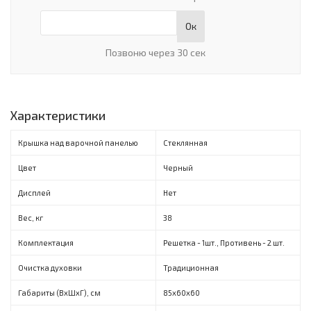
Ок
Позвоню через 30 сек
Характеристики
Крышка над варочной панелью
Стеклянная
Цвет
Черный
Дисплей
Нет
Вес, кг
38
Комплектация
Решетка - 1шт., Противень - 2 шт.
Очистка духовки
Традиционная
Габариты (ВxШxГ), см
85х60х60