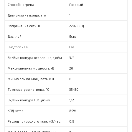
Способ нагрева
Газовый
Давление на входе, атм
1
Напряжение сети, В
220/50Гц
Дисплей
Есть
Вид топлива
Газ
Вх/Вых контура отопления, дюйм
3/4
Максимальная мощность, кBт
20
Минимальная мощность, кВт
8
Температура нагрева, °C
35-80
Вх/Вых контура ГВС, дюйм
1/2
КПД котла
89%
Расход природного газа, м3/час
0,9
Макс. давление в контуре ГВС,
6