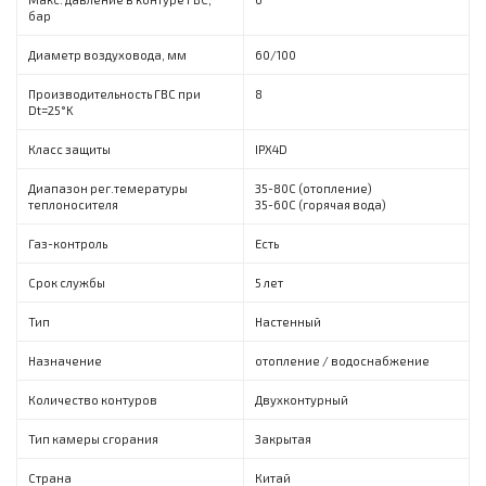
бар
Диаметр воздуховода, мм
60/100
Производительность ГВС при
8
Dt=25°K
Класс защиты
IPX4D
Диапазон рег.темературы
35-80С (отопление)
теплоносителя
35-60С (горячая вода)
Газ-контроль
Есть
Срок службы
5 лет
Тип
Настенный
Назначение
отопление / водоснабжение
Количество контуров
Двухконтурный
Тип камеры сгорания
Закрытая
Страна
Китай