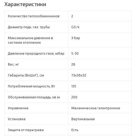
Характеристики
Количество теплообменников
2
Диаметр подк. газ. трубы
G3/4
Максимальное давление в
3 бар
системе отопления
Давление природного газа, мбар
5-30
Вес, кг
26
Габариты (ВxШxГ), см
73x36x32
Потребляемая мощность, Вт
135
Обслуживаемая площадь, кв.м
200
Управление
Механическое/электронное
Установка
Вертикальная
Защита от перегрева
Есть