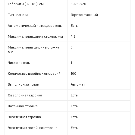
Габариты (ВxШxГ), см
30x39x20
Тип челнока
Горизонтальный
Автоматический нитевдеватель
Есть
Максимальная длина стежка, мм
4,5
Максимальная ширина стежка,
7
мм
Число петель
1
Количество швейных операций
100
Выполнение петли
Автомат
Оверлочная строчка
Есть
Потайная строчка
Есть
Эластичная строчка
Есть
Эластичная потайная строчка
Есть