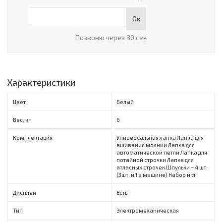
Ок
Позвоню через 30 сек
Характеристики
Цвет
Белый
Вес, кг
6
Комплектация
Универсальная лапка Лапка для
вшивания молнии Лапка для
автоматической петли Лапка для
потайной строчки Лапка для
атласных строчек Шпульки – 4 шт.
(3шт. и 1 в машине) Набор игл
Дисплей
Есть
Тип
Электромеханическая