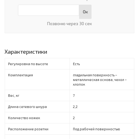
Ок
Позвоню через 30 сек
Характеристики
Регулировка по высоте
Есть
Комплектация
гладильная поверхность –
металлическая основа, чехол –
хлопок
Вес, кг
7
Длина сетевого шнура
2,2
Количество ножек
2
Расположение розетки
Под рабочей поверхностью