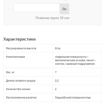
Ок
Позвоню через 30 сек
Характеристики
Регулировка по высоте
Есть
Комплектация
гладильная поверхность –
металлическая основа, чехол –
хлопок, съемный подрукавник
Вес, кг
7
Длина сетевого шнура
2,2
Количество ножек
2
Расположение розетки
Под рабочей поверхностью