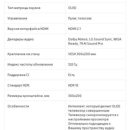
Тип матрицы экрана
OLED
Управление
Пульт, голосом
Версия интерфейса HDMI
HDMI 2.1
Декодеры аудио
Dolby Atmos, LG Sound Sync, WiSA
Ready, ?9 AI Sound Pro
Крепление на стену
VESA 300х200 мм
Индекс частоты обновления
120 Гц
Поддержка CI
Есть
Стандарт HDR
HDR 10
Размеры кронштейна, мм
300x200
Особенности
Интеллект, который делает OLED
телевизор совершенным
Телевизор синхронизируется с
настройками просмотра
Оптимально подходящее к
Вашему пространству аудио