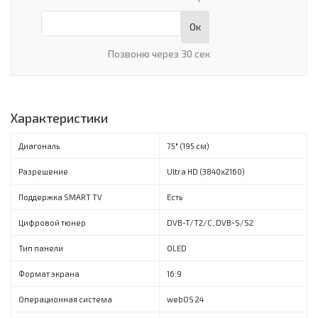
Ок
Позвоню через 30 сек
Характеристики
Диагональ
75" (195 см)
Разрешение
Ultra HD (3840x2160)
Поддержка SMART TV
Есть
Цифровой тюнер
DVB-T/Т2/C, DVB-S/S2
Тип панели
OLED
Формат экрана
16:9
Операционная система
webOS 24