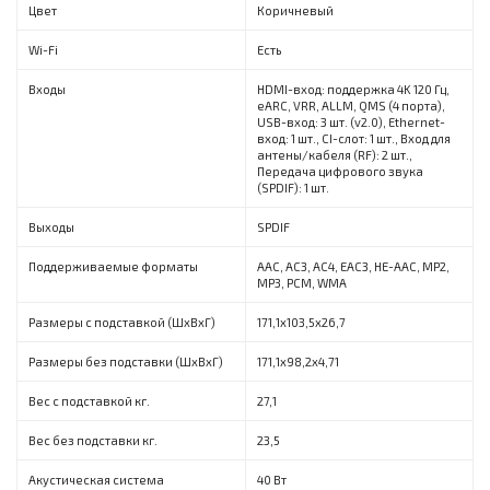
Цвет
Коричневый
Wi-Fi
Есть
Входы
HDMI-вход: поддержка 4K 120 Гц,
eARC, VRR, ALLM, QMS (4 порта),
USB-вход: 3 шт. (v2.0), Ethernet-
вход: 1 шт., CI-слот: 1 шт., Вход для
антены/кабеля (RF): 2 шт.,
Передача цифрового звука
(SPDIF): 1 шт.
Выходы
SPDIF
Поддерживаемые форматы
AAC, AC3, AC4, EAC3, HE-AAC, MP2,
MP3, PCM, WMA
Размеры с подставкой (ШxВxГ)
171,1х103,5х26,7
Размеры без подставки (ШxВxГ)
171,1х98,2х4,71
Вес с подставкой кг.
27,1
Вес без подставки кг.
23,5
Акустическая система
40 Вт