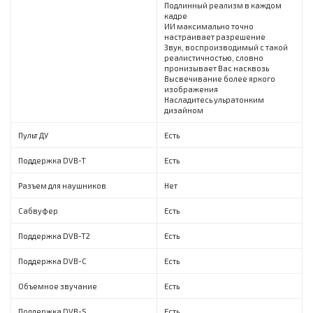
Подлинный реализм в каждом
кадре
ИИ максимально точно
настраивает разрешение
Звук, воспроизводимый с такой
реалистичностью, словно
пронизывает Вас насквозь
Высвечивание более яркого
изображения
Насладитесь ульратонким
дизайном
Пульт ДУ
Есть
Поддержка DVB-T
Есть
Разъем для наушников
Нет
Сабвуфер
Есть
Поддержка DVB-T2
Есть
Поддержка DVB-C
Есть
Объемное звучание
Есть
Поддержка DVB-S
Есть