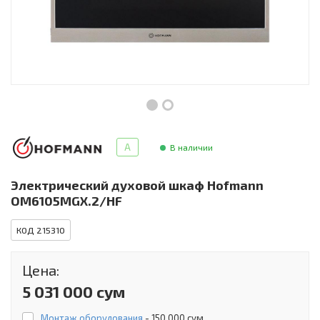
Инструменты и техника
Товары для дома
Красота и здоровье
Пылесосы
Фильтры для воды
A
В наличии
Сантехника
Электрический духовой шкаф Hofmann
OM6105MGX.2/HF
КОД 215310
Цена:
5 031 000 сум
Монтаж оборудования
-
150 000 сум