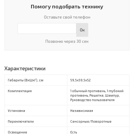
Помогу подобрать технику
Оставьте свой телефон
Ок
Позвоню через 30 сек
Характеристики
Габариты (ВxШxГ), см
59,5х59,5х52
Комплектация
1 обычный противень, 1 глубокий
противень, Решетка, Шампур,
Руководство пользователя
Установка
Независимая
Переключатели
Сенсорные/Поворотные
Освещение
Есть