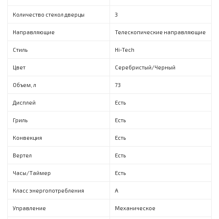
Количество стекол дверцы
3
Направляющие
Телескопические направляющие
Стиль
Hi-Tech
Цвет
Серебристый/Черный
Объем, л
73
Дисплей
Есть
Гриль
Есть
Конвекция
Есть
Вертел
Есть
Часы/Таймер
Есть
Класс энергопотребления
A
Управление
Механическое