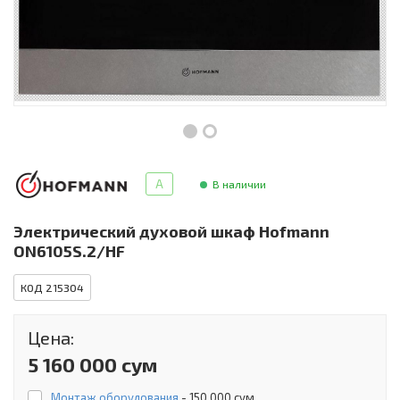
Инструменты и техника
Товары для дома
Красота и здоровье
Пылесосы
Фильтры для воды
A
В наличии
Сантехника
Электрический духовой шкаф Hofmann
ON6105S.2/HF
КОД 215304
Цена:
5 160 000 сум
Монтаж оборудования
-
150 000 сум