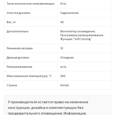
Телескопические направляющие
Есть
Очистка духовки
Гидролизная
Вес, кг
40
Дополнительно
Вентилятор охлаждения,
Программа размораживания,
Функция “Soft Closing”
Режимов нагрева
10
Дверца духовки
Откидная
Размораживание
есть
Максимальная температура, °C
260
Страна
Китай
У производителя остается право на изменение
конструкции, дизайна и комплектующих без
предварительного оповещения. Информация,