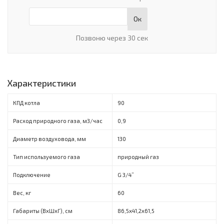
Ок
Позвоню через 30 сек
Характеристики
КПД котла
90
Расход природного газа, м3/час
0,9
Диаметр воздуховода, мм
130
Тип используемого газа
природный газ
Подключение
G 3/4”
Вес, кг
60
Габариты (ВxШxГ), см
86,5х41,2х61,5