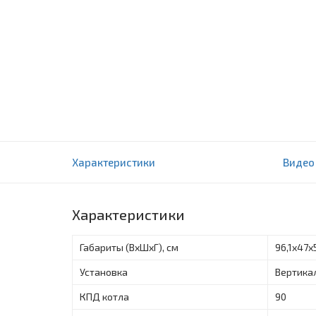
Газовые котлы Лемакс ПРЕМИУМ-25N
Характеристики
Видео
0 отзыва(ов)
Характеристики
Габариты (ВxШxГ), см
96,1х47х
Установка
Вертика
КПД котла
90