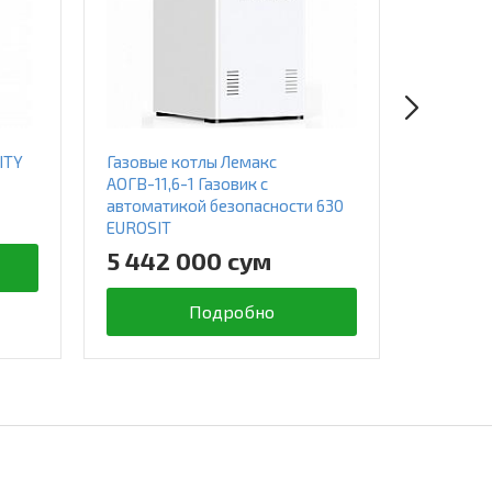
ITY
Газовые котлы Лемакс
Газовые
АОГВ-11,6-1 Газовик с
CLASS 3
автоматикой безопасности 630
10 65
EUROSIT
5 442 000 сум
Подробно