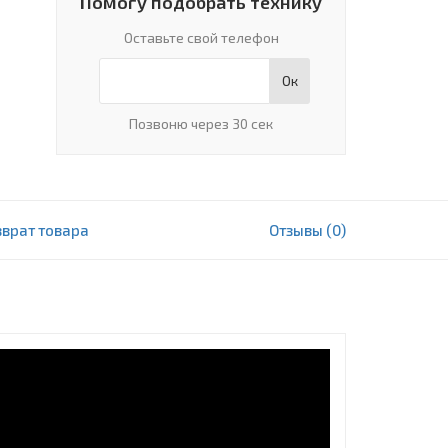
Помогу подобрать технику
Оставьте свой телефон
Ок
Позвоню через 30 сек
зврат товара
Отзывы (0)
9 633 000 сум
В корзину