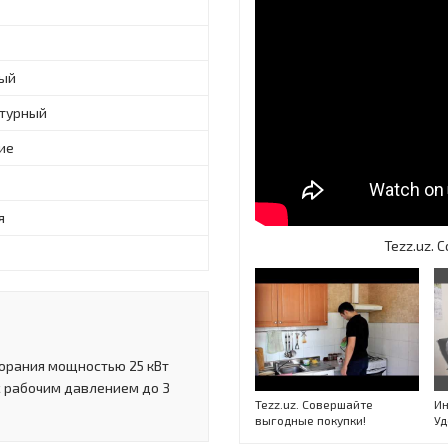
ый
турный
ие
я
Tezz.uz.
горания мощностью 25 кВт
с рабочим давлением до 3
Tezz.uz. Совершайте
Ин
выгодные покупки!
Уд