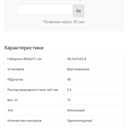
Ок
Позвоню через 30 сек
Характеристики
Габариты (ВxШxГ), см
96,1х47х55,6
Установка
Вертикальная
КПД котла
90
Расход природного газа, м3/час
3,5
Вес, кг
75
Тип
Напольный
Количество контуров
Одноконтурный