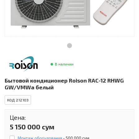
Инструменты и техника
Товары для дома
Красота и здоровье
Пылесосы
Фильтры для воды
В наличии
Сантехника
Бытовой кондиционер Roison RAC-12 RHWG
GW/VMWa белый
КОД 212103
Цена:
5 150 000 сум
Монтаж оборудования
-
500 000 сум