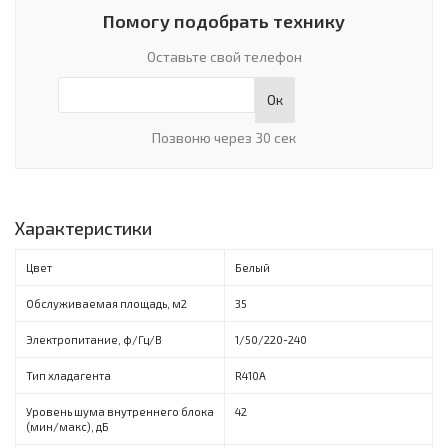
Помогу подобрать технику
Оставьте свой телефон
Ок
Позвоню через 30 сек
Характеристики
Цвет
Белый
Обслуживаемая площадь, м2
35
Электропитание, ф/Гц/В
1/50/220-240
Тип хладагента
R410A
Уровень шума внутреннего блока
42
(мин/макс), дБ