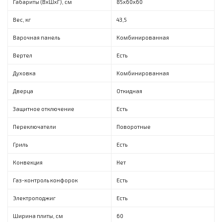
Габариты (ВxШxГ), см
85х60х60
Вес, кг
43,5
Варочная панель
Комбинированная
Вертел
Есть
Духовка
Комбинированная
Дверца
Откидная
Защитное отключение
Есть
Переключатели
Поворотные
Гриль
Есть
Конвекция
Нет
Газ-контроль конфорок
Есть
Электроподжиг
Есть
Ширина плиты, см
60