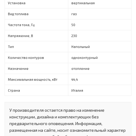
Установка
вертикальная
Вид топлива
газ
Частота тока, Гц
50
Напряжение, В
230
Тип
Напольный
Количество контуров
одноконтурный
Назначение
отопление
Максимальная мощность, кВт
44,4
Страна
Италия
У производителя остается право на изменение
конструкции, дизайна и комплектующих без
предварительного оповещения. Информация,
размещенная на сайте, носит ознакомительный характер