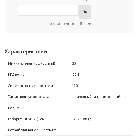
Ок
Позвоню через 30 сек
Характеристики
Минимальная мощность, кВт
23
КПД котла
90,1
Диаметр воздуховода, мм
160
Тип используемого газа
природный газ, сжиженный газ
Вес, кг
150
Габариты (ВxШxГ), см
149х35х63,5
Потребляемая мощность, Вт
15