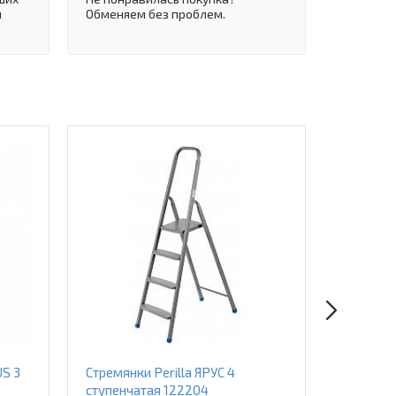
и
Обменяем без проблем.
US 3
Стремянки Perilla ЯРУС 4
Стремянк
ступенчатая 122204
ступенч