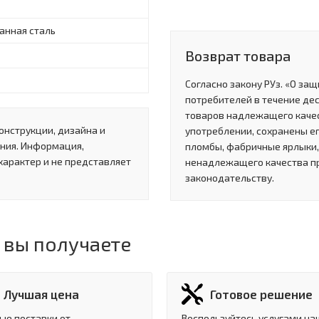
анная сталь
Возврат товара
Согласно закону РУз. «О за
потребителей в течение де
товаров надлежащего качес
онструкции, дизайна и
употреблении, сохранены ег
ния. Информация,
пломбы, фабричные ярлыки, 
характер и не представляет
ненадлежащего качества п
законодательству.
 вы получаете
Лучшая цена
Готовое решение
ые поставки от
Воспользуйтесь услугами на