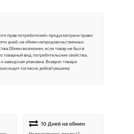
щите прав потребителей» предусмотрено право
сяти дней, на обмен непродовольственных
тва.Обмен возможен, если товар не был в
о товарный вид, потребительские свойства,
и заводская упаковка. Возврат товара
роисходит согласно дейсвтующему
10 Дней на обмен
ших
Не понравилась покупка?