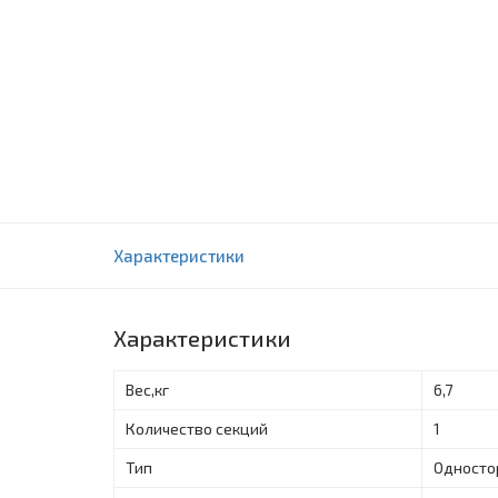
Стремянки HAUSHALT СМ5
Характеристики
0 отзыва(ов)
Характеристики
Вес,кг
6,7
Количество секций
1
Тип
Односто