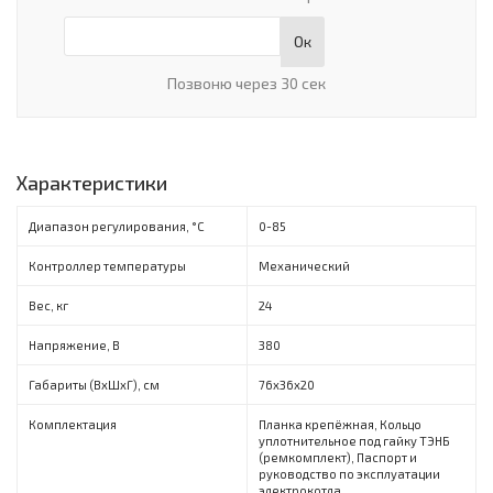
Ок
Позвоню через 30 сек
Характеристики
Диапазон регулирования, °С
0-85
Контроллер температуры
Механический
Вес, кг
24
Напряжение, В
380
Габариты (ВхШхГ), см
76х36х20
Комплектация
Планка крепёжная, Кольцо
уплотнительное под гайку ТЭНБ
(ремкомплект), Паспорт и
руководство по эксплуатации
электрокотла