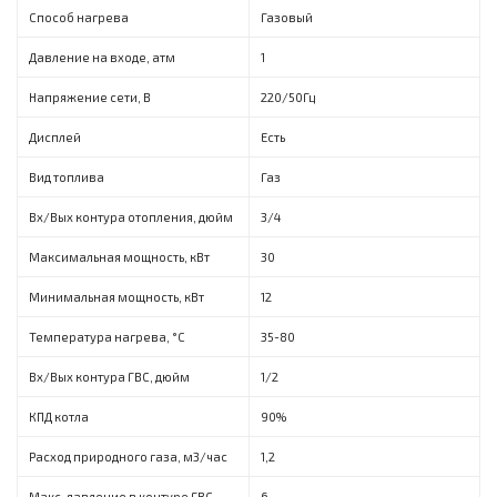
Способ нагрева
Газовый
Давление на входе, атм
1
Напряжение сети, В
220/50Гц
Дисплей
Есть
Вид топлива
Газ
Вх/Вых контура отопления, дюйм
3/4
Максимальная мощность, кBт
30
Минимальная мощность, кВт
12
Температура нагрева, °C
35-80
Вх/Вых контура ГВС, дюйм
1/2
КПД котла
90%
Расход природного газа, м3/час
1,2
Макс. давление в контуре ГВС,
6