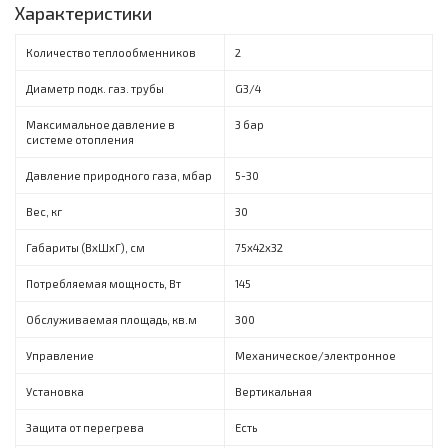
Характеристики
Количество теплообменников
2
Диаметр подк. газ. трубы
G3/4
Максимальное давление в
3 бар
системе отопления
Давление природного газа, мбар
5-30
Вес, кг
30
Габариты (ВxШxГ), см
75x42x32
Потребляемая мощность, Вт
145
Обслуживаемая площадь, кв.м
300
Управление
Механическое/электронное
Установка
Вертикальная
Защита от перегрева
Есть