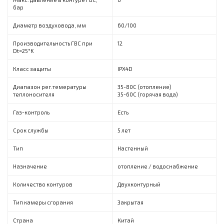
бар
Диаметр воздуховода, мм
60/100
Производительность ГВС при
12
Dt=25°K
Класс защиты
IPX4D
Диапазон рег.темературы
35-80С (отопление)
теплоносителя
35-60С (горячая вода)
Газ-контроль
Есть
Срок службы
5 лет
Тип
Настенный
Назначение
отопление / водоснабжение
Количество контуров
Двухконтурный
Тип камеры сгорания
Закрытая
Страна
Китай