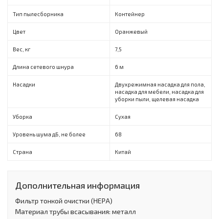
Тип пылесборника
Контейнер
Цвет
Оранжевый
Вес, кг
7,5
Длина сетевого шнура
6 м
Насадки
Двухрежимная насадка для пола,
насадка для мебели, насадка для
уборки пыли, щелевая насадка
Уборка
Сухая
Уровень шума дБ, не более
68
Страна
Китай
Дополнительная информация
Фильтр тонкой очистки (HEPA)
Материал трубы всасывания: металл