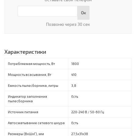
Ок
Позвоню через 30 сек
Характеристики
Потребляемая мощность, Вт
1800
Мощность всасывания, Вт
410
Емкость пылесборника, литры
3,8
Индикатор заполнения
Есть
пылесборника
Источник питания
220-240 B / 50-60 Гц
Автосматывание сетевого шнура
Есть
Размеры (ВхШхГ), мм
27,5х31х38