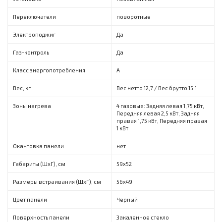
Переключатели
поворотные
Электроподжиг
Да
Газ-контроль
Да
Класс энергопотребления
A
Вес, кг
Вес нетто 12,7 / Вес брутто 15,1
Зоны нагрева
4 газовые: Задняя левая 1,75 кВт,
Передняя левая 2,5 кВт, Задняя
правая 1,75 кВт, Передняя правая
1 кВт
Окантовка панели
нет
Габариты (ШхГ), см
59x52
Размеры встраивания (ШхГ), см
56x49
Цвет панели
Черный
Поверхность панели
Закаленное стекло