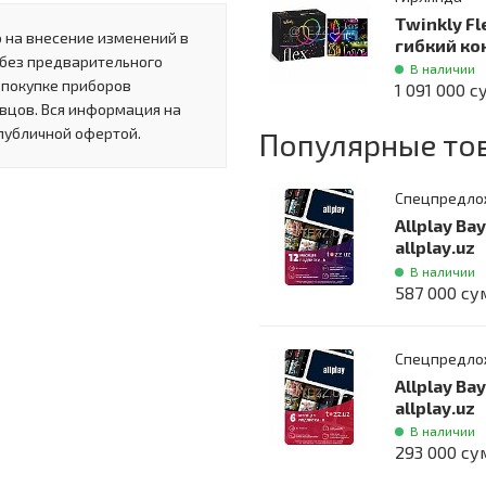
Twinkly Fl
 на внесение изменений в
гибкий ко
 без предварительного
В наличии
 покупке приборов
1 091 000 с
вцов. Вся информация на
 публичной офертой.
Популярные то
Спецпредло
Allplay Ва
allplay.uz
В наличии
587 000 су
Спецпредло
Allplay Ва
allplay.uz
В наличии
293 000 су