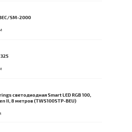
o BEC/SM-2000
м
8325
м
rings светодиодная Smart LED RGB 100,
en II, 8 метров (TWS100STP-BEU)
м