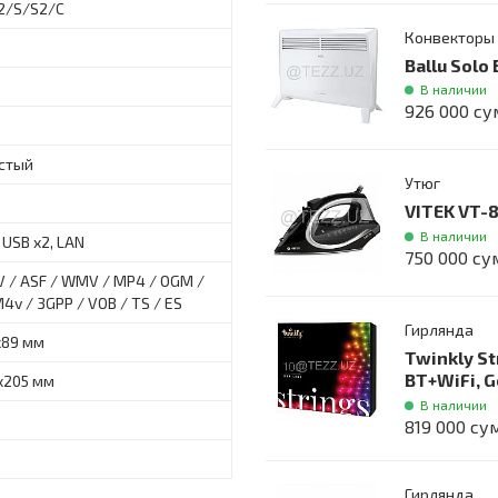
2/S/S2/C
Конвекторы
Ballu Sol
В наличии
926 000 су
стый
Утюг
VITEK VT-
В наличии
 USB x2, LAN
750 000 су
V / ASF / WMV / MP4 / OGM /
4v / 3GPP / VOB / TS / ES
Гирлянда
х89 мм
Twinkly St
BT+WiFi, G
х205 мм
В наличии
819 000 су
Гирлянда