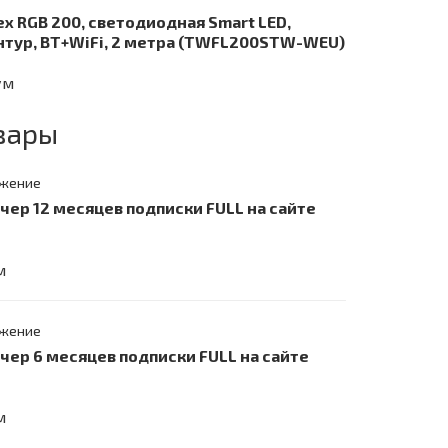
ex RGB 200, светодиодная Smart LED,
нтур, BT+WiFi, 2 метра (TWFL200STW-WEU)
ум
вары
жение
учер 12 месяцев подписки FULL на сайте
м
жение
учер 6 месяцев подписки FULL на сайте
м