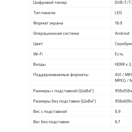
Цифровой тюнер
DVB-T/T
Тип панели
LED
Формат экрана
16:9
Операционная система
Android
Цвет
Серебри
Wi-Fi
Есть
Входы
HDMI x 3,
Поддерживаемые форматы
AVI / MK
MPEG / M
Размеры с подставкой (ШxВxГ)
958х556
Размеры без подставки (ШxВxГ)
958х606
Вес с подставкой
6,9
Вес без подставки
6,7