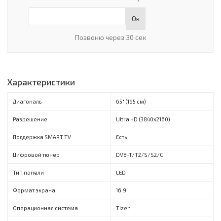
Ок
Позвоню через 30 сек
Характеристики
Диагональ
65" (165 см)
Разрешение
Ultra HD (3840x2160)
Поддержка SMART TV
Есть
Цифровой тюнер
DVB-T/T2/S/S2/C
Тип панели
LED
Формат экрана
16:9
Операционная система
Tizen