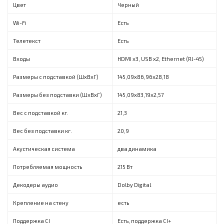
Цвет
Черный
Wi-Fi
Есть
Телетекст
Есть
Входы
HDMI x3, USB x2, Ethernet (RJ-45)
Размеры с подставкой (ШxВxГ)
145,09х86,96х28,18
Размеры без подставки (ШxВxГ)
145,09х83,19х2,57
Вес с подставкой кг.
21,3
Вес без подставки кг.
20,9
Акустическая система
два динамика
Потребляемая мощность
215 Вт
Декодеры аудио
Dolby Digital
Крепление на стену
есть
Поддержка CI
Есть, поддержка CI+